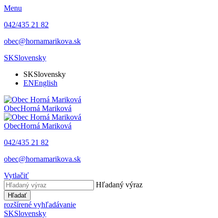
Menu
042/435 21 82
obec@hornamarikova.sk
SK
Slovensky
SK
Slovensky
EN
English
Obec
Horná Mariková
Obec
Horná Mariková
042/435 21 82
obec@hornamarikova.sk
Vytlačiť
Hľadaný výraz
Hľadať
rozšírené vyhľadávanie
SK
Slovensky