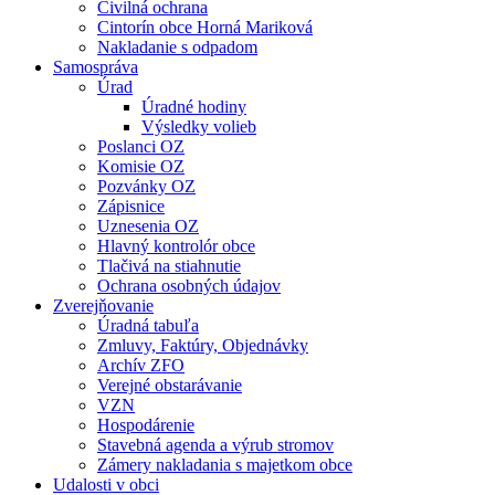
Civilná ochrana
Cintorín obce Horná Mariková
Nakladanie s odpadom
Samospráva
Úrad
Úradné hodiny
Výsledky volieb
Poslanci OZ
Komisie OZ
Pozvánky OZ
Zápisnice
Uznesenia OZ
Hlavný kontrolór obce
Tlačivá na stiahnutie
Ochrana osobných údajov
Zverejňovanie
Úradná tabuľa
Zmluvy, Faktúry, Objednávky
Archív ZFO
Verejné obstarávanie
VZN
Hospodárenie
Stavebná agenda a výrub stromov
Zámery nakladania s majetkom obce
Udalosti v obci