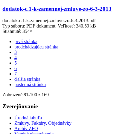
dodatok-c.1-k-zamennej-zmluve-zo-6-3-2013
dodatok-c.1-k-zamennej-zmluve-zo-6-3-2013.pdf
Typ súboru: PDF dokument, Veľkosť: 340,59 kB
Stiahnuté: 354×
prvá stránka
predchádzajúca stránka
3
4
5
6
7
ďalšia stránka
posledná stránka
Zobrazené
81
-
100
z 169
Zverejňovanie
Úradná tabuľa
Zmluvy, Faktúry, Objednávky
Archív ZFO
Verejné obstarávanie