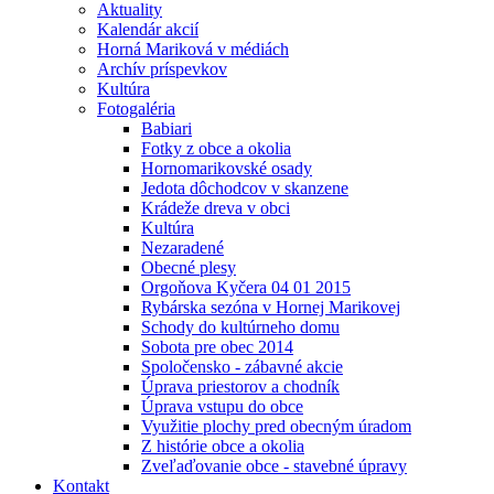
Aktuality
Kalendár akcií
Horná Mariková v médiách
Archív príspevkov
Kultúra
Fotogaléria
Babiari
Fotky z obce a okolia
Hornomarikovské osady
Jedota dôchodcov v skanzene
Krádeže dreva v obci
Kultúra
Nezaradené
Obecné plesy
Orgoňova Kyčera 04 01 2015
Rybárska sezóna v Hornej Marikovej
Schody do kultúrneho domu
Sobota pre obec 2014
Spoločensko - zábavné akcie
Úprava priestorov a chodník
Úprava vstupu do obce
Využitie plochy pred obecným úradom
Z histórie obce a okolia
Zveľaďovanie obce - stavebné úpravy
Kontakt