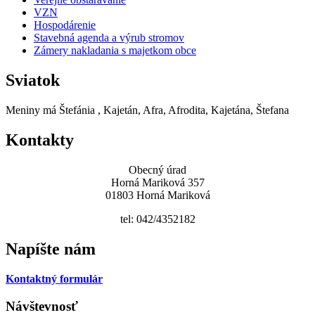
VZN
Hospodárenie
Stavebná agenda a výrub stromov
Zámery nakladania s majetkom obce
Sviatok
Meniny má
Štefánia
, Kajetán, Afra, Afrodita, Kajetána, Štefana
Kontakty
Obecný úrad
Horná Mariková 357
01803 Horná Mariková
tel: 042/4352182
Napíšte nám
Kontaktný formulár
Návštevnosť