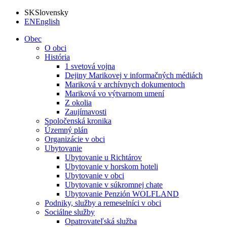
SK
Slovensky
EN
English
Obec
O obci
História
1 svetová vojna
Dejiny Marikovej v informačných médiách
Mariková v archívnych dokumentoch
Mariková vo výtvarnom umení
Z okolia
Zaujímavosti
Spoločenská kronika
Územný plán
Organizácie v obci
Ubytovanie
Ubytovanie u Richtárov
Ubytovanie v horskom hoteli
Ubytovanie v obci
Ubytovanie v súkromnej chate
Ubytovanie Penzión WOLFLAND
Podniky, služby a remeselníci v obci
Sociálne služby
Opatrovateľská služba