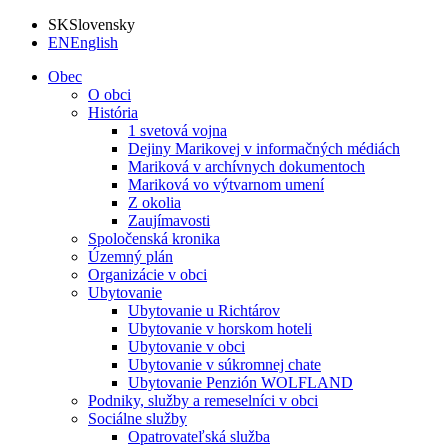
SK
Slovensky
EN
English
Obec
O obci
História
1 svetová vojna
Dejiny Marikovej v informačných médiách
Mariková v archívnych dokumentoch
Mariková vo výtvarnom umení
Z okolia
Zaujímavosti
Spoločenská kronika
Územný plán
Organizácie v obci
Ubytovanie
Ubytovanie u Richtárov
Ubytovanie v horskom hoteli
Ubytovanie v obci
Ubytovanie v súkromnej chate
Ubytovanie Penzión WOLFLAND
Podniky, služby a remeselníci v obci
Sociálne služby
Opatrovateľská služba