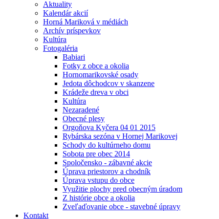
Aktuality
Kalendár akcií
Horná Mariková v médiách
Archív príspevkov
Kultúra
Fotogaléria
Babiari
Fotky z obce a okolia
Hornomarikovské osady
Jedota dôchodcov v skanzene
Krádeže dreva v obci
Kultúra
Nezaradené
Obecné plesy
Orgoňova Kyčera 04 01 2015
Rybárska sezóna v Hornej Marikovej
Schody do kultúrneho domu
Sobota pre obec 2014
Spoločensko - zábavné akcie
Úprava priestorov a chodník
Úprava vstupu do obce
Využitie plochy pred obecným úradom
Z histórie obce a okolia
Zveľaďovanie obce - stavebné úpravy
Kontakt