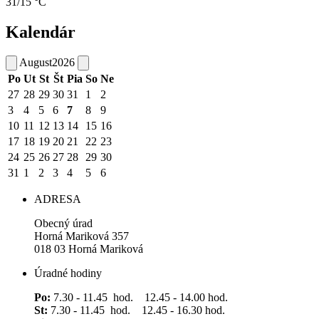
31/15 °C
Kalendár
August
2026
Po
Ut
St
Št
Pia
So
Ne
27
28
29
30
31
1
2
3
4
5
6
7
8
9
10
11
12
13
14
15
16
17
18
19
20
21
22
23
24
25
26
27
28
29
30
31
1
2
3
4
5
6
ADRESA
Obecný úrad
Horná Mariková 357
018 03 Horná Mariková
Úradné hodiny
Po:
7.30 - 11.45 hod. 12.45 - 14.00 hod.
St:
7.30 - 11.45 hod. 12.45 - 16.30 hod.