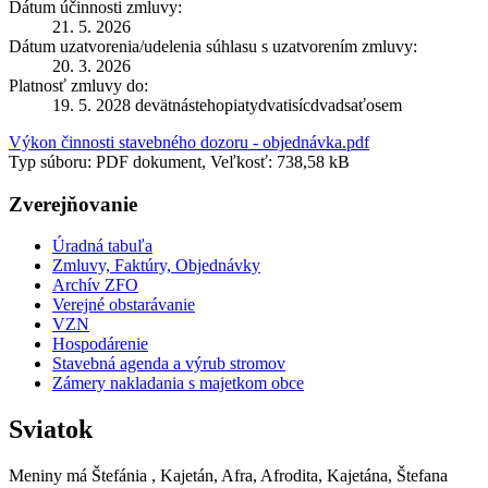
Dátum účinnosti zmluvy:
21. 5. 2026
Dátum uzatvorenia/udelenia súhlasu s uzatvorením zmluvy:
20. 3. 2026
Platnosť zmluvy do:
19. 5. 2028 devätnástehopiatydvatisícdvadsaťosem
Výkon činnosti stavebného dozoru - objednávka.pdf
Typ súboru: PDF dokument, Veľkosť: 738,58 kB
Zverejňovanie
Úradná tabuľa
Zmluvy, Faktúry, Objednávky
Archív ZFO
Verejné obstarávanie
VZN
Hospodárenie
Stavebná agenda a výrub stromov
Zámery nakladania s majetkom obce
Sviatok
Meniny má
Štefánia
, Kajetán, Afra, Afrodita, Kajetána, Štefana