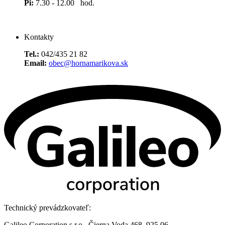
Pi:
7.30 - 12.00 hod.
Kontakty
Tel.:
042/435 21 82
Email:
obec@hornamarikova.sk
Technický prevádzkovateľ:
Galileo Corporation s.r.o., Čierna Voda 468, 925 06