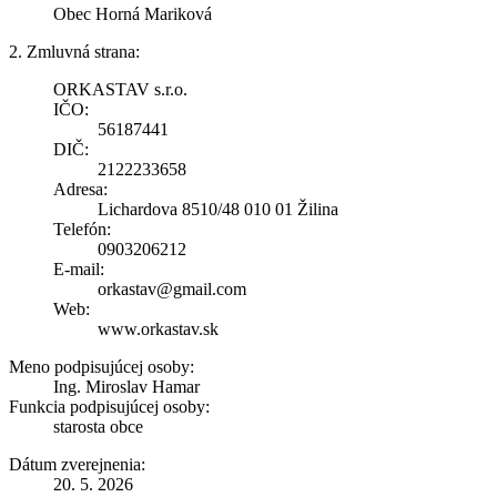
Obec Horná Mariková
2. Zmluvná strana:
ORKASTAV s.r.o.
IČO:
56187441
DIČ:
2122233658
Adresa:
Lichardova 8510/48 010 01 Žilina
Telefón:
0903206212
E-mail:
orkastav@gmail.com
Web:
www.orkastav.sk
Meno podpisujúcej osoby:
Ing. Miroslav Hamar
Funkcia podpisujúcej osoby:
starosta obce
Dátum zverejnenia:
20. 5. 2026