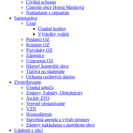
Civilná ochrana
Cintorín obce Horná Mariková
Nakladanie s odpadom
Samospráva
Úrad
Úradné hodiny
Výsledky volieb
Poslanci OZ
Komisie OZ
Pozvánky OZ
Zápisnice
Uznesenia OZ
Hlavný kontrolór obce
Tlačivá na stiahnutie
Ochrana osobných údajov
Zverejňovanie
Úradná tabuľa
Zmluvy, Faktúry, Objednávky
Archív ZFO
Verejné obstarávanie
VZN
Hospodárenie
Stavebná agenda a výrub stromov
Zámery nakladania s majetkom obce
Udalosti v obci