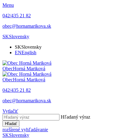
Menu
042/435 21 82
obec@hornamarikova.sk
SK
Slovensky
SK
Slovensky
EN
English
Obec
Horná Mariková
Obec
Horná Mariková
042/435 21 82
obec@hornamarikova.sk
Vytlačiť
Hľadaný výraz
Hľadať
rozšírené vyhľadávanie
SK
Slovensky