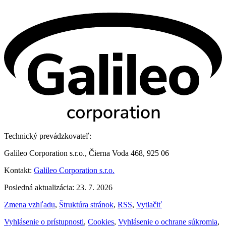
Technický prevádzkovateľ:
Galileo Corporation s.r.o., Čierna Voda 468, 925 06
Kontakt:
Galileo Corporation s.r.o.
Posledná aktualizácia: 23. 7. 2026
Zmena vzhľadu
,
Štruktúra stránok
,
RSS
,
Vytlačiť
Vyhlásenie o prístupnosti
,
Cookies
,
Vyhlásenie o ochrane súkromia
,