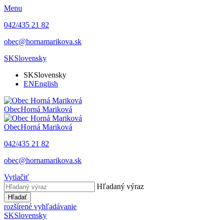
Menu
042/435 21 82
obec@hornamarikova.sk
SK
Slovensky
SK
Slovensky
EN
English
Obec
Horná Mariková
Obec
Horná Mariková
042/435 21 82
obec@hornamarikova.sk
Vytlačiť
Hľadaný výraz
Hľadať
rozšírené vyhľadávanie
SK
Slovensky