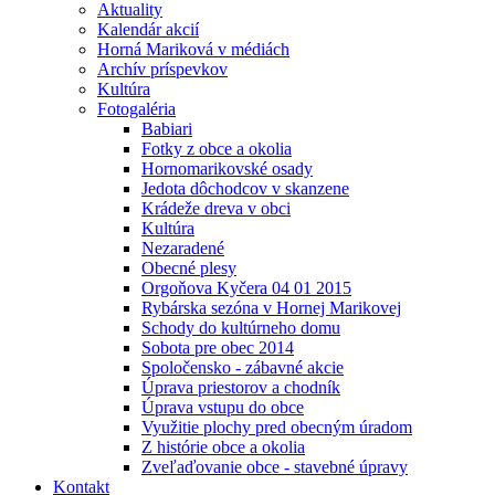
Aktuality
Kalendár akcií
Horná Mariková v médiách
Archív príspevkov
Kultúra
Fotogaléria
Babiari
Fotky z obce a okolia
Hornomarikovské osady
Jedota dôchodcov v skanzene
Krádeže dreva v obci
Kultúra
Nezaradené
Obecné plesy
Orgoňova Kyčera 04 01 2015
Rybárska sezóna v Hornej Marikovej
Schody do kultúrneho domu
Sobota pre obec 2014
Spoločensko - zábavné akcie
Úprava priestorov a chodník
Úprava vstupu do obce
Využitie plochy pred obecným úradom
Z histórie obce a okolia
Zveľaďovanie obce - stavebné úpravy
Kontakt