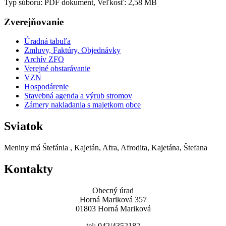
Typ súboru: PDF dokument, Veľkosť: 2,58 MB
Zverejňovanie
Úradná tabuľa
Zmluvy, Faktúry, Objednávky
Archív ZFO
Verejné obstarávanie
VZN
Hospodárenie
Stavebná agenda a výrub stromov
Zámery nakladania s majetkom obce
Sviatok
Meniny má
Štefánia
, Kajetán, Afra, Afrodita, Kajetána, Štefana
Kontakty
Obecný úrad
Horná Mariková 357
01803 Horná Mariková
tel: 042/4352182