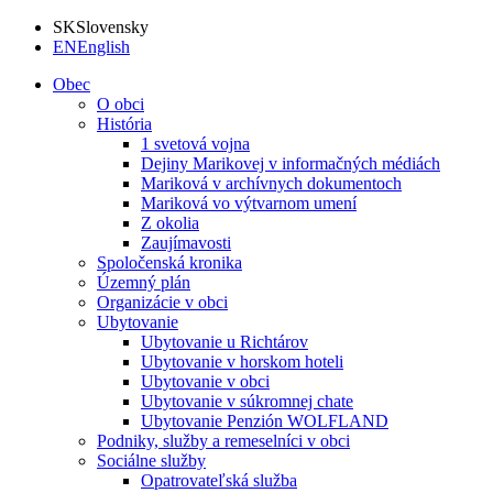
SK
Slovensky
EN
English
Obec
O obci
História
1 svetová vojna
Dejiny Marikovej v informačných médiách
Mariková v archívnych dokumentoch
Mariková vo výtvarnom umení
Z okolia
Zaujímavosti
Spoločenská kronika
Územný plán
Organizácie v obci
Ubytovanie
Ubytovanie u Richtárov
Ubytovanie v horskom hoteli
Ubytovanie v obci
Ubytovanie v súkromnej chate
Ubytovanie Penzión WOLFLAND
Podniky, služby a remeselníci v obci
Sociálne služby
Opatrovateľská služba