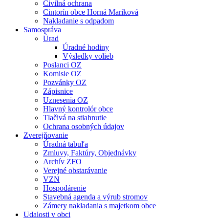
Civilná ochrana
Cintorín obce Horná Mariková
Nakladanie s odpadom
Samospráva
Úrad
Úradné hodiny
Výsledky volieb
Poslanci OZ
Komisie OZ
Pozvánky OZ
Zápisnice
Uznesenia OZ
Hlavný kontrolór obce
Tlačivá na stiahnutie
Ochrana osobných údajov
Zverejňovanie
Úradná tabuľa
Zmluvy, Faktúry, Objednávky
Archív ZFO
Verejné obstarávanie
VZN
Hospodárenie
Stavebná agenda a výrub stromov
Zámery nakladania s majetkom obce
Udalosti v obci