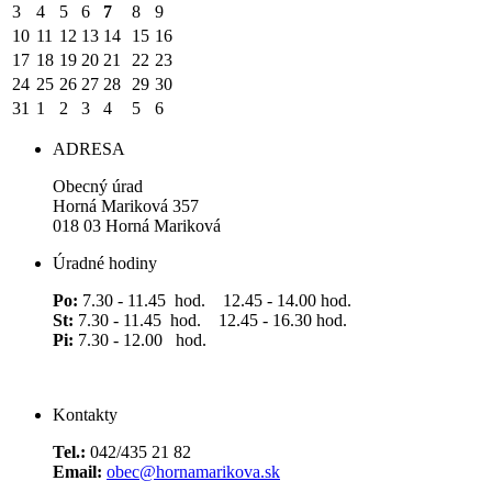
3
4
5
6
7
8
9
10
11
12
13
14
15
16
17
18
19
20
21
22
23
24
25
26
27
28
29
30
31
1
2
3
4
5
6
ADRESA
Obecný úrad
Horná Mariková 357
018 03 Horná Mariková
Úradné hodiny
Po:
7.30 - 11.45 hod. 12.45 - 14.00 hod.
St:
7.30 - 11.45 hod. 12.45 - 16.30 hod.
Pi:
7.30 - 12.00 hod.
Kontakty
Tel.:
042/435 21 82
Email:
obec@hornamarikova.sk