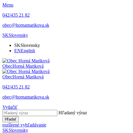
Menu
042/435 21 82
obec@hornamarikova.sk
SK
Slovensky
SK
Slovensky
EN
English
Obec
Horná Mariková
Obec
Horná Mariková
042/435 21 82
obec@hornamarikova.sk
Vytlačiť
Hľadaný výraz
Hľadať
rozšírené vyhľadávanie
SK
Slovensky