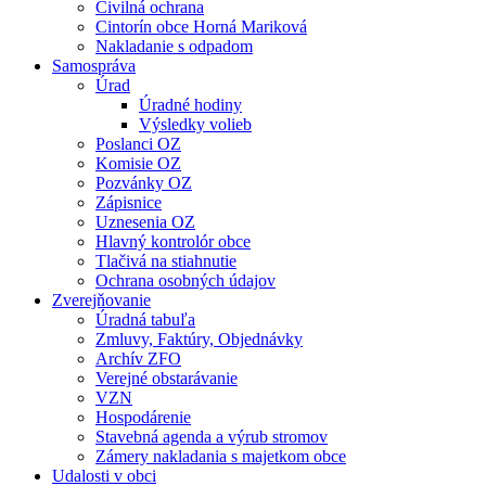
Civilná ochrana
Cintorín obce Horná Mariková
Nakladanie s odpadom
Samospráva
Úrad
Úradné hodiny
Výsledky volieb
Poslanci OZ
Komisie OZ
Pozvánky OZ
Zápisnice
Uznesenia OZ
Hlavný kontrolór obce
Tlačivá na stiahnutie
Ochrana osobných údajov
Zverejňovanie
Úradná tabuľa
Zmluvy, Faktúry, Objednávky
Archív ZFO
Verejné obstarávanie
VZN
Hospodárenie
Stavebná agenda a výrub stromov
Zámery nakladania s majetkom obce
Udalosti v obci