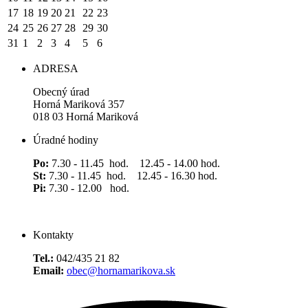
17
18
19
20
21
22
23
24
25
26
27
28
29
30
31
1
2
3
4
5
6
ADRESA
Obecný úrad
Horná Mariková 357
018 03 Horná Mariková
Úradné hodiny
Po:
7.30 - 11.45 hod. 12.45 - 14.00 hod.
St:
7.30 - 11.45 hod. 12.45 - 16.30 hod.
Pi:
7.30 - 12.00 hod.
Kontakty
Tel.:
042/435 21 82
Email:
obec@hornamarikova.sk