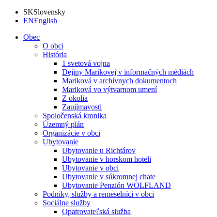
SK
Slovensky
EN
English
Obec
O obci
História
1 svetová vojna
Dejiny Marikovej v informačných médiách
Mariková v archívnych dokumentoch
Mariková vo výtvarnom umení
Z okolia
Zaujímavosti
Spoločenská kronika
Územný plán
Organizácie v obci
Ubytovanie
Ubytovanie u Richtárov
Ubytovanie v horskom hoteli
Ubytovanie v obci
Ubytovanie v súkromnej chate
Ubytovanie Penzión WOLFLAND
Podniky, služby a remeselníci v obci
Sociálne služby
Opatrovateľská služba