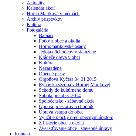
Aktuality
Kalendár akcií
Horná Mariková v médiách
Archív príspevkov
Kultúra
Fotogaléria
Babiari
Fotky z obce a okolia
Hornomarikovské osady
Jedota dôchodcov v skanzene
Krádeže dreva v obci
Kultúra
Nezaradené
Obecné plesy
Orgoňova Kyčera 04 01 2015
Rybárska sezóna v Hornej Marikovej
Schody do kultúrneho domu
Sobota pre obec 2014
Spoločensko - zábavné akcie
Úprava priestorov a chodník
Úprava vstupu do obce
Využitie plochy pred obecným úradom
Z histórie obce a okolia
Zveľaďovanie obce - stavebné úpravy
Kontakt