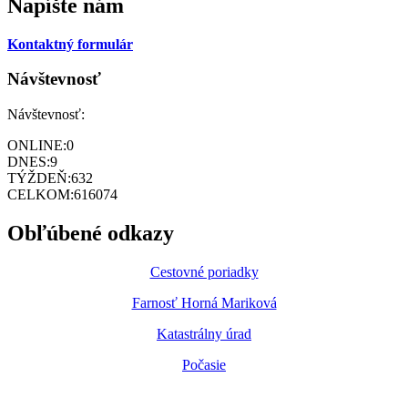
Napíšte nám
Kontaktný formulár
Návštevnosť
Návštevnosť:
ONLINE:
0
DNES:
9
TÝŽDEŇ:
632
CELKOM:
616074
Obľúbené odkazy
Cestovné poriadky
Farnosť Horná Mariková
Katastrálny úrad
Počasie