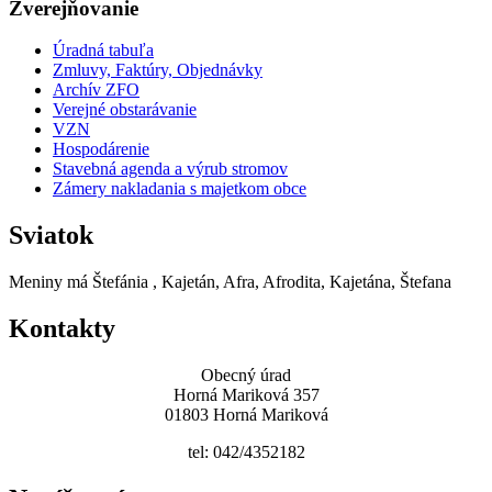
Zverejňovanie
Úradná tabuľa
Zmluvy, Faktúry, Objednávky
Archív ZFO
Verejné obstarávanie
VZN
Hospodárenie
Stavebná agenda a výrub stromov
Zámery nakladania s majetkom obce
Sviatok
Meniny má
Štefánia
, Kajetán, Afra, Afrodita, Kajetána, Štefana
Kontakty
Obecný úrad
Horná Mariková 357
01803 Horná Mariková
tel: 042/4352182