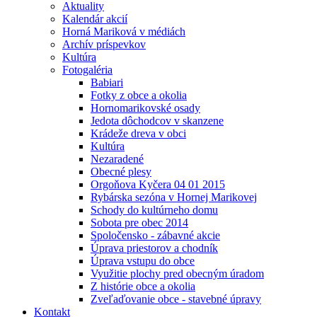
Aktuality
Kalendár akcií
Horná Mariková v médiách
Archív príspevkov
Kultúra
Fotogaléria
Babiari
Fotky z obce a okolia
Hornomarikovské osady
Jedota dôchodcov v skanzene
Krádeže dreva v obci
Kultúra
Nezaradené
Obecné plesy
Orgoňova Kyčera 04 01 2015
Rybárska sezóna v Hornej Marikovej
Schody do kultúrneho domu
Sobota pre obec 2014
Spoločensko - zábavné akcie
Úprava priestorov a chodník
Úprava vstupu do obce
Využitie plochy pred obecným úradom
Z histórie obce a okolia
Zveľaďovanie obce - stavebné úpravy
Kontakt