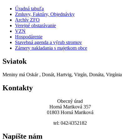
Úradná tabuľa
Zmluvy, Faktúry, Objednávky
Archív ZFO
Verejné obstarávanie
VZN
Hospodárenie
Stavebná agenda a výrub stromov
Zámery nakladania s majetkom obce
Sviatok
Meniny má
Oskár
, Donát, Hartvig, Virgín, Donáta, Virgínia
Kontakty
Obecný úrad
Horná Mariková 357
01803 Horná Mariková
tel: 042/4352182
Napíšte nám