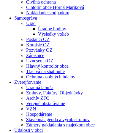
Civilná ochrana
Cintorín obce Horná Mariková
Nakladanie s odpadom
Samospráva
Úrad
Úradné hodiny
Výsledky volieb
Poslanci OZ
Komisie OZ
Pozvánky OZ
Zápisnice
Uznesenia OZ
Hlavný kontrolór obce
Tlačivá na stiahnutie
Ochrana osobných údajov
Zverejňovanie
Úradná tabuľa
Zmluvy, Faktúry, Objednávky
Archív ZFO
Verejné obstarávanie
VZN
Hospodárenie
Stavebná agenda a výrub stromov
Zámery nakladania s majetkom obce
Udalosti v obci