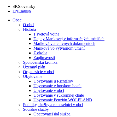
SK
Slovensky
EN
English
Obec
O obci
História
1 svetová vojna
Dejiny Marikovej v informačných médiách
Mariková v archívnych dokumentoch
Mariková vo výtvarnom umení
Z okolia
Zaujímavosti
Spoločenská kronika
Územný plán
Organizácie v obci
Ubytovanie
Ubytovanie u Richtárov
Ubytovanie v horskom hoteli
Ubytovanie v obci
Ubytovanie v súkromnej chate
Ubytovanie Penzión WOLFLAND
Podniky, služby a remeselníci v obci
Sociálne služby
Opatrovateľská služba