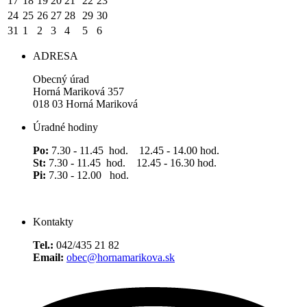
17
18
19
20
21
22
23
24
25
26
27
28
29
30
31
1
2
3
4
5
6
ADRESA
Obecný úrad
Horná Mariková 357
018 03 Horná Mariková
Úradné hodiny
Po:
7.30 - 11.45 hod. 12.45 - 14.00 hod.
St:
7.30 - 11.45 hod. 12.45 - 16.30 hod.
Pi:
7.30 - 12.00 hod.
Kontakty
Tel.:
042/435 21 82
Email:
obec@hornamarikova.sk