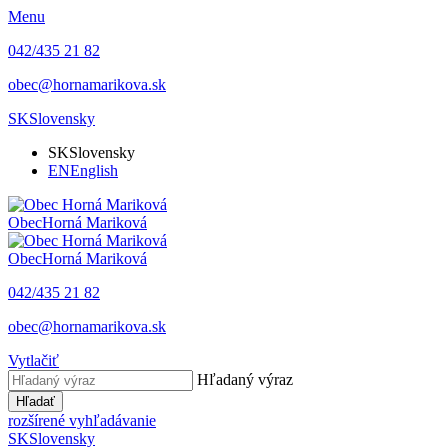
Menu
042/435 21 82
obec@hornamarikova.sk
SK
Slovensky
SK
Slovensky
EN
English
Obec
Horná Mariková
Obec
Horná Mariková
042/435 21 82
obec@hornamarikova.sk
Vytlačiť
Hľadaný výraz
Hľadať
rozšírené vyhľadávanie
SK
Slovensky