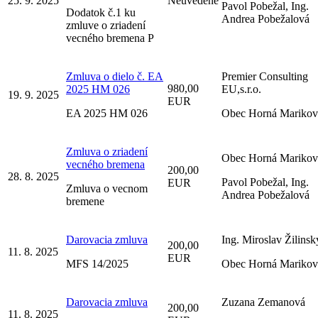
25. 9. 2025
Neuvedené
Pavol Pobežal, Ing.
Dodatok č.1 ku
Andrea Pobežalová
zmluve o zriadení
vecného bremena P
Zmluva o dielo č. EA
Premier Consulting
980,00
2025 HM 026
EU,s.r.o.
19. 9. 2025
EUR
EA 2025 HM 026
Obec Horná Marikov
Zmluva o zriadení
Obec Horná Marikov
vecného bremena
200,00
28. 8. 2025
Pavol Pobežal, Ing.
EUR
Zmluva o vecnom
Andrea Pobežalová
bremene
Darovacia zmluva
Ing. Miroslav Žilinsk
200,00
11. 8. 2025
EUR
MFS 14/2025
Obec Horná Marikov
Darovacia zmluva
Zuzana Zemanová
200,00
11. 8. 2025