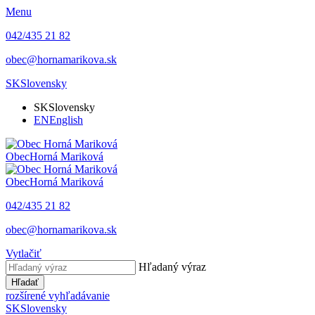
Menu
042/435 21 82
obec@hornamarikova.sk
SK
Slovensky
SK
Slovensky
EN
English
Obec
Horná Mariková
Obec
Horná Mariková
042/435 21 82
obec@hornamarikova.sk
Vytlačiť
Hľadaný výraz
Hľadať
rozšírené vyhľadávanie
SK
Slovensky