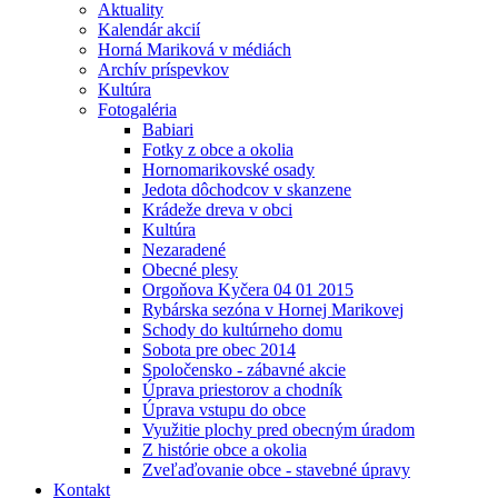
Aktuality
Kalendár akcií
Horná Mariková v médiách
Archív príspevkov
Kultúra
Fotogaléria
Babiari
Fotky z obce a okolia
Hornomarikovské osady
Jedota dôchodcov v skanzene
Krádeže dreva v obci
Kultúra
Nezaradené
Obecné plesy
Orgoňova Kyčera 04 01 2015
Rybárska sezóna v Hornej Marikovej
Schody do kultúrneho domu
Sobota pre obec 2014
Spoločensko - zábavné akcie
Úprava priestorov a chodník
Úprava vstupu do obce
Využitie plochy pred obecným úradom
Z histórie obce a okolia
Zveľaďovanie obce - stavebné úpravy
Kontakt