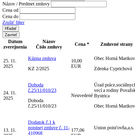
Názov / Predmet zmluvy
Cena od
Cena do
Zrušiť filter
Zavrieť
Dátum
Názov
Cena *
Zmluvné strany
zverejnenia
Číslo zmluvy
Kúpna zmluva
Obec Horná Marikov
25. 11.
10,00
2025
EUR
KZ 2/2025
Zdenka Cyprichová
Dohoda
Úrad práce,sociálnyc
č.25/11/010/23
vecí a rodiny Považs
24. 11.
Neuvedené
Bystrica
2025
Dohoda
č.25/11/010/23
Obec Horná Marikov
Dodatok č.1 k
poistnej zmluve č. 11-
Union poisťovňa,a.s.
13. 11.
177,06
410968