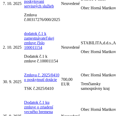
poskytovaní
7. 10. 2025
Neuvedené
servisných služieb
Obec Horná Marikov
Zmluva
č.00317276/000/2025
dodatok č.1 k
zamestnávateľskej
zmluve číslo
STABILITA,d.d.s.,A.
2. 10. 2025
Neuvedené
100011154
Obec Horná Marikov
Dodatok č.1 k
zmluve č.100011154
Zmluva č. 2025/0410
Obec Horná Marikov
700,00
o poskytnutí dotácie
30. 9. 2025
Trenčiansky
EUR
TSK č.2025/0410
samosprávny kraj
Dodatok č.1 ku
zmluve o zriadení
Obec Horná Marikov
vecného bremena