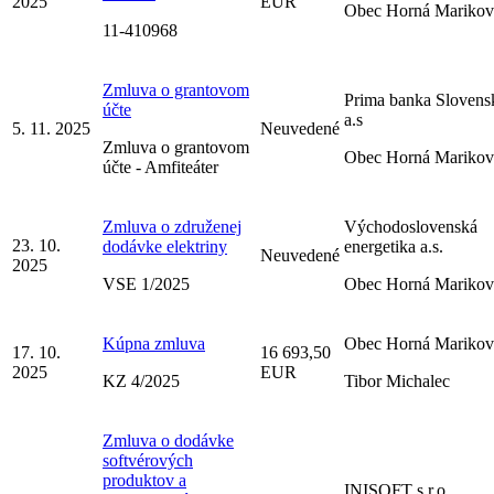
2025
EUR
Obec Horná Marikov
11-410968
Zmluva o grantovom
Prima banka Slovens
účte
a.s
5. 11. 2025
Neuvedené
Zmluva o grantovom
Obec Horná Marikov
účte - Amfiteáter
Zmluva o združenej
Východoslovenská
23. 10.
dodávke elektriny
energetika a.s.
Neuvedené
2025
VSE 1/2025
Obec Horná Marikov
Kúpna zmluva
Obec Horná Marikov
17. 10.
16 693,50
2025
EUR
KZ 4/2025
Tibor Michalec
Zmluva o dodávke
softvérových
produktov a
INISOFT s.r.o.