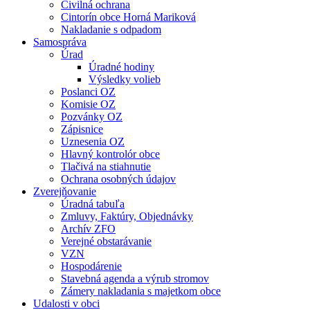
Civilná ochrana
Cintorín obce Horná Mariková
Nakladanie s odpadom
Samospráva
Úrad
Úradné hodiny
Výsledky volieb
Poslanci OZ
Komisie OZ
Pozvánky OZ
Zápisnice
Uznesenia OZ
Hlavný kontrolór obce
Tlačivá na stiahnutie
Ochrana osobných údajov
Zverejňovanie
Úradná tabuľa
Zmluvy, Faktúry, Objednávky
Archív ZFO
Verejné obstarávanie
VZN
Hospodárenie
Stavebná agenda a výrub stromov
Zámery nakladania s majetkom obce
Udalosti v obci