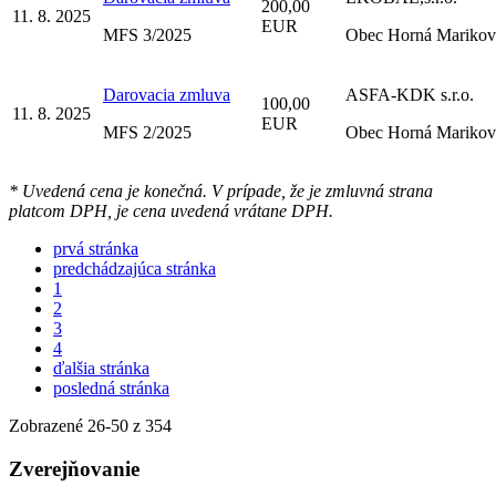
200,00
11. 8. 2025
EUR
MFS 3/2025
Obec Horná Marikov
Darovacia zmluva
ASFA-KDK s.r.o.
100,00
11. 8. 2025
EUR
MFS 2/2025
Obec Horná Marikov
* Uvedená cena je konečná. V prípade, že je zmluvná strana
platcom DPH, je cena uvedená vrátane DPH.
prvá stránka
predchádzajúca stránka
1
2
3
4
ďalšia stránka
posledná stránka
Zobrazené
26
-
50
z 354
Zverejňovanie