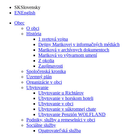
SK
Slovensky
EN
English
Obec
O obci
História
1 svetová vojna
Dejiny Marikovej v informačných médiách
Mariková v archívnych dokumentoch
Mariková vo výtvarnom umení
Z okolia
Zaujímavosti
Spoločenská kronika
Územný plán
Organizácie v obci
Ubytovanie
Ubytovanie u Richtárov
Ubytovanie v horskom hoteli
Ubytovanie v obci
Ubytovanie v súkromnej chate
Ubytovanie Penzión WOLFLAND
Podniky, služby a remeselníci v obci
Sociálne služby
Opatrovateľská služba