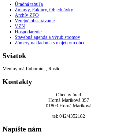
Úradná tabuľa
Zmluvy, Faktúry, Objednávky
Archív ZFO
Verejné obstarávanie
VZN
Hospodárenie
Stavebná agenda a výrub stromov
Zámery nakladania s majetkom obce
Sviatok
Meniny má
Ľubomíra
, Rastic
Kontakty
Obecný úrad
Horná Mariková 357
01803 Horná Mariková
tel: 042/4352182
Napíšte nám