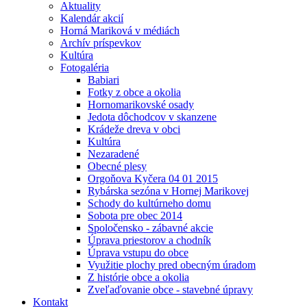
Aktuality
Kalendár akcií
Horná Mariková v médiách
Archív príspevkov
Kultúra
Fotogaléria
Babiari
Fotky z obce a okolia
Hornomarikovské osady
Jedota dôchodcov v skanzene
Krádeže dreva v obci
Kultúra
Nezaradené
Obecné plesy
Orgoňova Kyčera 04 01 2015
Rybárska sezóna v Hornej Marikovej
Schody do kultúrneho domu
Sobota pre obec 2014
Spoločensko - zábavné akcie
Úprava priestorov a chodník
Úprava vstupu do obce
Využitie plochy pred obecným úradom
Z histórie obce a okolia
Zveľaďovanie obce - stavebné úpravy
Kontakt