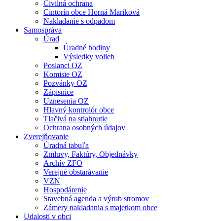
Civilná ochrana
Cintorín obce Horná Mariková
Nakladanie s odpadom
Samospráva
Úrad
Úradné hodiny
Výsledky volieb
Poslanci OZ
Komisie OZ
Pozvánky OZ
Zápisnice
Uznesenia OZ
Hlavný kontrolór obce
Tlačivá na stiahnutie
Ochrana osobných údajov
Zverejňovanie
Úradná tabuľa
Zmluvy, Faktúry, Objednávky
Archív ZFO
Verejné obstarávanie
VZN
Hospodárenie
Stavebná agenda a výrub stromov
Zámery nakladania s majetkom obce
Udalosti v obci