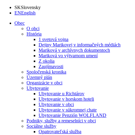
SK
Slovensky
EN
English
Obec
O obci
História
1 svetová vojna
Dejiny Marikovej v informačných médiách
Mariková v archívnych dokumentoch
Mariková vo výtvarnom umení
Z okolia
Zaujímavosti
Spoločenská kronika
Územný plán
Organizácie v obci
Ubytovanie
Ubytovanie u Richtárov
Ubytovanie v horskom hoteli
Ubytovanie v obci
Ubytovanie v súkromnej chate
Ubytovanie Penzión WOLFLAND
Podniky, služby a remeselníci v obci
Sociálne služby
Opatrovateľská služba