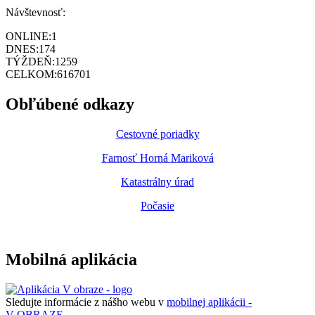
Návštevnosť:
ONLINE:
1
DNES:
174
TÝŽDEŇ:
1259
CELKOM:
616701
Obľúbené odkazy
Cestovné poriadky
Farnosť Horná Mariková
Katastrálny úrad
Počasie
Mobilná aplikácia
Sledujte informácie z nášho webu v
mobilnej aplikácii -
V OBRAZE.