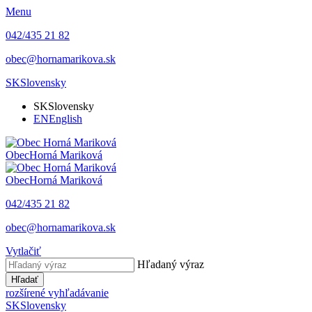
Menu
042/435 21 82
obec@hornamarikova.sk
SK
Slovensky
SK
Slovensky
EN
English
Obec
Horná Mariková
Obec
Horná Mariková
042/435 21 82
obec@hornamarikova.sk
Vytlačiť
Hľadaný výraz
Hľadať
rozšírené vyhľadávanie
SK
Slovensky