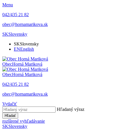
Menu
042/435 21 82
obec@hornamarikova.sk
SK
Slovensky
SK
Slovensky
EN
English
Obec
Horná Mariková
Obec
Horná Mariková
042/435 21 82
obec@hornamarikova.sk
Vytlačiť
Hľadaný výraz
Hľadať
rozšírené vyhľadávanie
SK
Slovensky