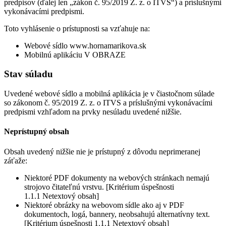
predpisov (ďalej len „zákon č. 95/2019 Z. z. o ITVS“) a príslušnými
vykonávacími predpismi.
Toto vyhlásenie o prístupnosti sa vzťahuje na:
Webové sídlo www.hornamarikova.sk
Mobilnú aplikáciu V OBRAZE
Stav súladu
Uvedené webové sídlo a mobilná aplikácia je v čiastočnom súlade
so zákonom č. 95/2019 Z. z. o ITVS a príslušnými vykonávacími
predpismi vzhľadom na prvky nesúladu uvedené nižšie.
Neprístupný obsah
Obsah uvedený nižšie nie je prístupný z dôvodu neprimeranej
záťaže:
Niektoré PDF dokumenty na webových stránkach nemajú
strojovo čitateľnú vrstvu. [Kritérium úspešnosti
1.1.1 Netextový obsah]
Niektoré obrázky na webovom sídle ako aj v PDF
dokumentoch, logá, bannery, neobsahujú alternatívny text.
[Kritérium úspešnosti 1.1.1 Netextový obsah]