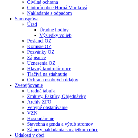
Civilná ochrana
Cintorín obce Horná Mariková
Nakladanie s odpadom
Samospráva
Úrad
Úradné hodiny
Výsledky volieb
Poslanci OZ
Komisie OZ
Pozvánky OZ
Zápisnice
Uznesenia OZ
Hlavný kontrolór obce
Tlačivá na stiahnutie
Ochrana osobných údajov
Zverejňovanie
Úradná tabuľa
Zmluvy, Faktúry, Objednávky
Archív ZFO
Verejné obstarávanie
VZN
Hospodárenie
Stavebná agenda a výrub stromov
Zámery nakladania s majetkom obce
Udalosti v obci