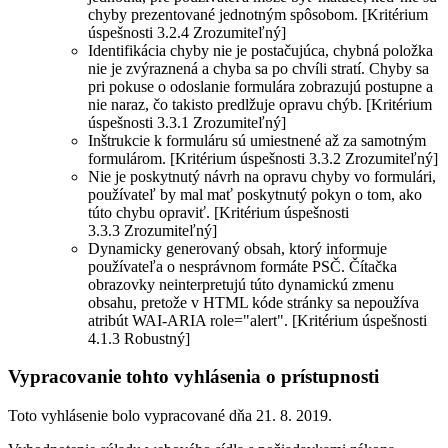
chyby prezentované jednotným spôsobom. [Kritérium
úspešnosti 3.2.4 Zrozumiteľný]
Identifikácia chyby nie je postačujúca, chybná položka
nie je zvýraznená a chyba sa po chvíli stratí. Chyby sa
pri pokuse o odoslanie formulára zobrazujú postupne a
nie naraz, čo takisto predlžuje opravu chýb. [Kritérium
úspešnosti 3.3.1 Zrozumiteľný]
Inštrukcie k formuláru sú umiestnené až za samotným
formulárom. [Kritérium úspešnosti 3.3.2 Zrozumiteľný]
Nie je poskytnutý návrh na opravu chyby vo formulári,
používateľ by mal mať poskytnutý pokyn o tom, ako
túto chybu opraviť. [Kritérium úspešnosti
3.3.3 Zrozumiteľný]
Dynamicky generovaný obsah, ktorý informuje
používateľa o nesprávnom formáte PSČ. Čítačka
obrazovky neinterpretujú túto dynamickú zmenu
obsahu, pretože v HTML kóde stránky sa nepoužíva
atribút WAI-ARIA role="alert". [Kritérium úspešnosti
4.1.3 Robustný]
Vypracovanie tohto vyhlásenia o prístupnosti
Toto vyhlásenie bolo vypracované dňa 21. 8. 2019.