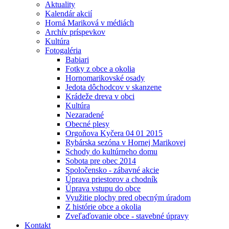
Aktuality
Kalendár akcií
Horná Mariková v médiách
Archív príspevkov
Kultúra
Fotogaléria
Babiari
Fotky z obce a okolia
Hornomarikovské osady
Jedota dôchodcov v skanzene
Krádeže dreva v obci
Kultúra
Nezaradené
Obecné plesy
Orgoňova Kyčera 04 01 2015
Rybárska sezóna v Hornej Marikovej
Schody do kultúrneho domu
Sobota pre obec 2014
Spoločensko - zábavné akcie
Úprava priestorov a chodník
Úprava vstupu do obce
Využitie plochy pred obecným úradom
Z histórie obce a okolia
Zveľaďovanie obce - stavebné úpravy
Kontakt