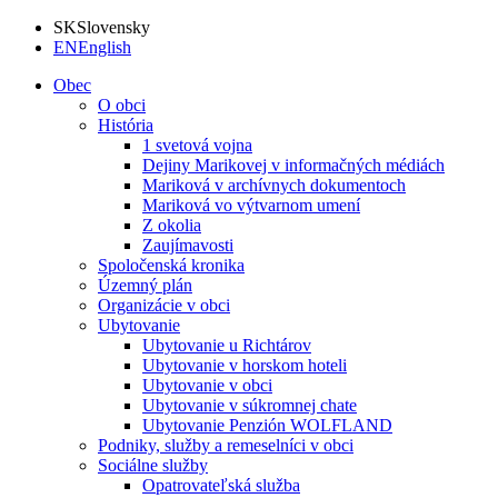
SK
Slovensky
EN
English
Obec
O obci
História
1 svetová vojna
Dejiny Marikovej v informačných médiách
Mariková v archívnych dokumentoch
Mariková vo výtvarnom umení
Z okolia
Zaujímavosti
Spoločenská kronika
Územný plán
Organizácie v obci
Ubytovanie
Ubytovanie u Richtárov
Ubytovanie v horskom hoteli
Ubytovanie v obci
Ubytovanie v súkromnej chate
Ubytovanie Penzión WOLFLAND
Podniky, služby a remeselníci v obci
Sociálne služby
Opatrovateľská služba