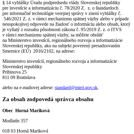
§ 14 vyhlášky Úradu podpredsedu vlády Slovenskej republiky
pre investície a informatizáciu č. 78/2020 Z. z. o štandardoch
pre informačné technológie verejnej správy v znení vyhlášky č.
546/2021 Z. z. v rámci mechanizmu spätnej väzby alebo v prípade
neuspokojivej odpovede na žiadosť o informáciu alebo obsah, ktorý
je vyňatý z rozsahu pôsobnosti zákona č. 95/2019 Z. z. o ITVS
v rámci mechanizmu spätnej väzby, sa môžete obrátiť
na Ministerstvo investícií, regionálneho rozvoja a informatizácie
Slovenskej republiky, ako na subjekt poverený presadzovaním
Smernice (EÚ) 2016/2102, na adrese:
Ministerstvo investícií, regionálneho rozvoja a informatizácie
Slovenskej republiky
Pribinova 25
811 09 Bratislava
alebo na e-mailovej adrese:
standard@mirri.gov.sk
.
Za obsah zodpovedá správca obsahu
Obec Horná Mariková
Modlatín 357
018 03 Horná Mariková