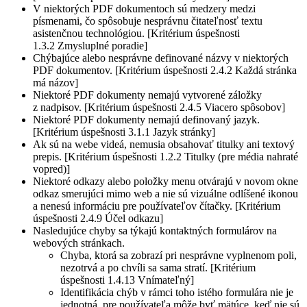
V niektorých PDF dokumentoch sú medzery medzi
písmenami, čo spôsobuje nesprávnu čitateľnosť textu
asistenčnou technológiou. [Kritérium úspešnosti
1.3.2 Zmysluplné poradie]
Chýbajúce alebo nesprávne definované názvy v niektorých
PDF dokumentov. [Kritérium úspešnosti 2.4.2 Každá stránka
má názov]
Niektoré PDF dokumenty nemajú vytvorené záložky
z nadpisov. [Kritérium úspešnosti 2.4.5 Viacero spôsobov]
Niektoré PDF dokumenty nemajú definovaný jazyk.
[Kritérium úspešnosti 3.1.1 Jazyk stránky]
Ak sú na webe videá, nemusia obsahovať titulky ani textový
prepis. [Kritérium úspešnosti 1.2.2 Titulky (pre média nahraté
vopred)]
Niektoré odkazy alebo položky menu otvárajú v novom okne
odkaz smerujúci mimo web a nie sú vizuálne odlíšené ikonou
a nenesú informáciu pre používateľov čítačky. [Kritérium
úspešnosti 2.4.9 Účel odkazu]
Nasledujúce chyby sa týkajú kontaktných formulárov na
webových stránkach.
Chyba, ktorá sa zobrazí pri nesprávne vyplnenom poli,
nezotrvá a po chvíli sa sama stratí. [Kritérium
úspešnosti 1.4.13 Vnímateľný]
Identifikácia chýb v rámci toho istého formulára nie je
jednotná, pre používateľa môže byť mätúce, keď nie sú