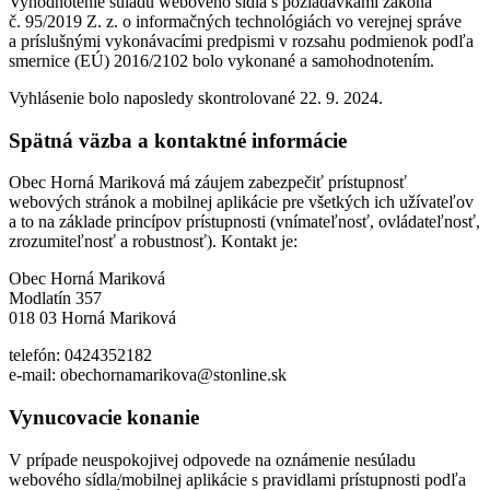
Vyhodnotenie súladu webového sídla s požiadavkami zákona
č. 95/2019 Z. z. o informačných technológiách vo verejnej správe
a príslušnými vykonávacími predpismi v rozsahu podmienok podľa
smernice (EÚ) 2016/2102 bolo vykonané a samohodnotením.
Vyhlásenie bolo naposledy skontrolované 22. 9. 2024.
Spätná väzba a kontaktné informácie
Obec Horná Mariková má záujem zabezpečiť prístupnosť
webových stránok a mobilnej aplikácie pre všetkých ich užívateľov
a to na základe princípov prístupnosti (vnímateľnosť, ovládateľnosť,
zrozumiteľnosť a robustnosť). Kontakt je:
Obec Horná Mariková
Modlatín 357
018 03 Horná Mariková
telefón: 0424352182
e-mail: obechornamarikova@stonline.sk
Vynucovacie konanie
V prípade neuspokojivej odpovede na oznámenie nesúladu
webového sídla/mobilnej aplikácie s pravidlami prístupnosti podľa