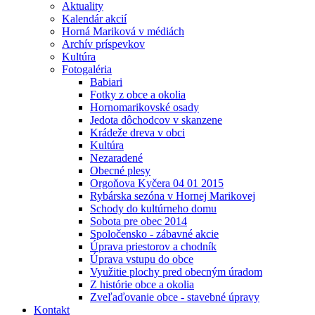
Aktuality
Kalendár akcií
Horná Mariková v médiách
Archív príspevkov
Kultúra
Fotogaléria
Babiari
Fotky z obce a okolia
Hornomarikovské osady
Jedota dôchodcov v skanzene
Krádeže dreva v obci
Kultúra
Nezaradené
Obecné plesy
Orgoňova Kyčera 04 01 2015
Rybárska sezóna v Hornej Marikovej
Schody do kultúrneho domu
Sobota pre obec 2014
Spoločensko - zábavné akcie
Úprava priestorov a chodník
Úprava vstupu do obce
Využitie plochy pred obecným úradom
Z histórie obce a okolia
Zveľaďovanie obce - stavebné úpravy
Kontakt