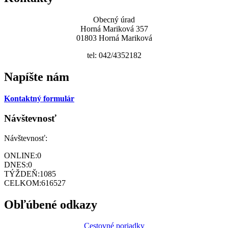
Obecný úrad
Horná Mariková 357
01803 Horná Mariková
tel: 042/4352182
Napíšte nám
Kontaktný formulár
Návštevnosť
Návštevnosť:
ONLINE:
0
DNES:
0
TÝŽDEŇ:
1085
CELKOM:
616527
Obľúbené odkazy
Cestovné poriadky