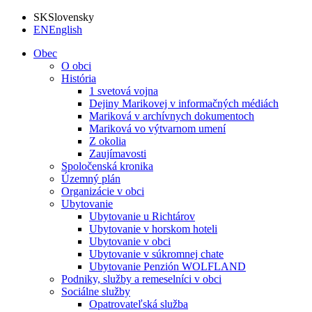
SK
Slovensky
EN
English
Obec
O obci
História
1 svetová vojna
Dejiny Marikovej v informačných médiách
Mariková v archívnych dokumentoch
Mariková vo výtvarnom umení
Z okolia
Zaujímavosti
Spoločenská kronika
Územný plán
Organizácie v obci
Ubytovanie
Ubytovanie u Richtárov
Ubytovanie v horskom hoteli
Ubytovanie v obci
Ubytovanie v súkromnej chate
Ubytovanie Penzión WOLFLAND
Podniky, služby a remeselníci v obci
Sociálne služby
Opatrovateľská služba