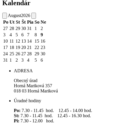
Kalendár
August
2026
Po
Ut
St
Št
Pia
So
Ne
27
28
29
30
31
1
2
3
4
5
6
7
8
9
10
11
12
13
14
15
16
17
18
19
20
21
22
23
24
25
26
27
28
29
30
31
1
2
3
4
5
6
ADRESA
Obecný úrad
Horná Mariková 357
018 03 Horná Mariková
Úradné hodiny
Po:
7.30 - 11.45 hod. 12.45 - 14.00 hod.
St:
7.30 - 11.45 hod. 12.45 - 16.30 hod.
Pi:
7.30 - 12.00 hod.