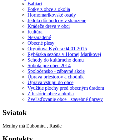
Babiari
Fotky z obce a okolia
Hornomarikovské osady
Jedota dôchodcov v skanzene
Krádeže dreva v obci
Kultúra
Nezaradené
Obecné plesy
Orgoňova Kyčera 04 01 2015
Rybárska sezóna v Hornej Marikovej
Schody do kultúrneho domu
Sobota pre obec 2014
Spoločensko - zábavné akcie
Úprava priestorov a chodník
Úprava vstupu do obce
Využitie plochy pred obecným úradom
Z histórie obce a okolia
Zveľaďovanie obce - stavebné úpravy
Sviatok
Meniny má
Ľubomíra
, Rastic
Kontakty