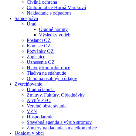
Civilná ochrana
Cintorín obce Horná Mariková
Nakladanie s odpadom
Samospráva
Úrad
Úradné hodiny
Výsledky volieb
Poslanci OZ
Komisie OZ
Pozvánky OZ
Zápisnice
Uznesenia OZ
Hlavný kontrolór obce
Tlačivá na stiahnutie
Ochrana osobných údajov
Zverejňovanie
Úradná tabuľa
Zmluvy, Faktúry, Objednávky
Archív ZFO
Verejné obstarávanie
VZN
Hospodárenie
Stavebná agenda a výrub stromov
Zámery nakladania s majetkom obce
Udalosti v obci