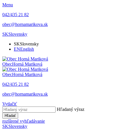
Menu
042/435 21 82
obec@hornamarikova.sk
SK
Slovensky
SK
Slovensky
EN
English
Obec
Horná Mariková
Obec
Horná Mariková
042/435 21 82
obec@hornamarikova.sk
Vytlačiť
Hľadaný výraz
Hľadať
rozšírené vyhľadávanie
SK
Slovensky