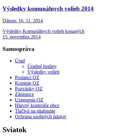
Výsledky komunálnych volieb 2014
Dátum:
16. 11. 2014
Výsledky Komunálnych volieb konaných
15. novembra 2014
Samospráva
Úrad
Úradné hodiny
Výsledky volieb
Poslanci OZ
Komisie OZ
Pozvánky OZ
Zápisnice
Uznesenia OZ
Hlavný kontrolór obce
Tlačivá na stiahnutie
Ochrana osobných údajov
Sviatok