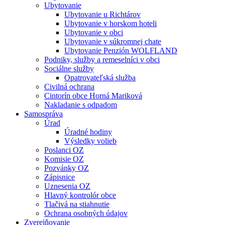
Ubytovanie
Ubytovanie u Richtárov
Ubytovanie v horskom hoteli
Ubytovanie v obci
Ubytovanie v súkromnej chate
Ubytovanie Penzión WOLFLAND
Podniky, služby a remeselníci v obci
Sociálne služby
Opatrovateľská služba
Civilná ochrana
Cintorín obce Horná Mariková
Nakladanie s odpadom
Samospráva
Úrad
Úradné hodiny
Výsledky volieb
Poslanci OZ
Komisie OZ
Pozvánky OZ
Zápisnice
Uznesenia OZ
Hlavný kontrolór obce
Tlačivá na stiahnutie
Ochrana osobných údajov
Zverejňovanie