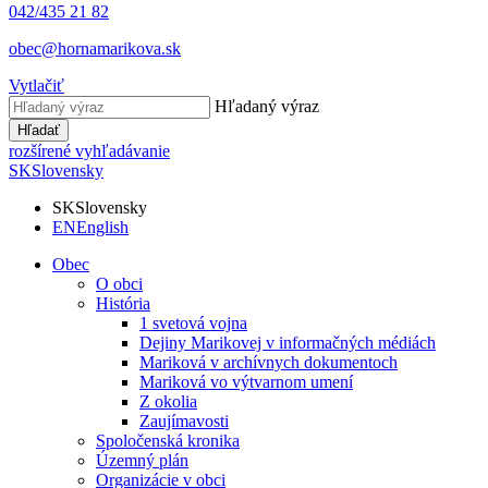
042/435 21 82
obec@hornamarikova.sk
Vytlačiť
Hľadaný výraz
Hľadať
rozšírené vyhľadávanie
SK
Slovensky
SK
Slovensky
EN
English
Obec
O obci
História
1 svetová vojna
Dejiny Marikovej v informačných médiách
Mariková v archívnych dokumentoch
Mariková vo výtvarnom umení
Z okolia
Zaujímavosti
Spoločenská kronika
Územný plán
Organizácie v obci