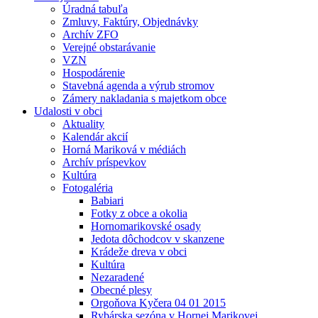
Úradná tabuľa
Zmluvy, Faktúry, Objednávky
Archív ZFO
Verejné obstarávanie
VZN
Hospodárenie
Stavebná agenda a výrub stromov
Zámery nakladania s majetkom obce
Udalosti v obci
Aktuality
Kalendár akcií
Horná Mariková v médiách
Archív príspevkov
Kultúra
Fotogaléria
Babiari
Fotky z obce a okolia
Hornomarikovské osady
Jedota dôchodcov v skanzene
Krádeže dreva v obci
Kultúra
Nezaradené
Obecné plesy
Orgoňova Kyčera 04 01 2015
Rybárska sezóna v Hornej Marikovej