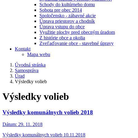
Schody do kultúrneho domu
Sobota pre obec 2014
Spoločensko - zábavné akcie
Úprava priestorov a chodník
Úprava vstupu do obce
Využitie plochy pred obecným úradom
Z histórie obce a okolia
Zveľaďovanie obce - stavebné úpravy
Kontakt
Mapa webu
Úvodná stránka
Samospráva
Úrad
Výsledky volieb
Výsledky volieb
Výsledky komunálnych volieb 2018
Dátum:
29. 11. 2018
Výsledky komunálnych volieb 10.11.2018