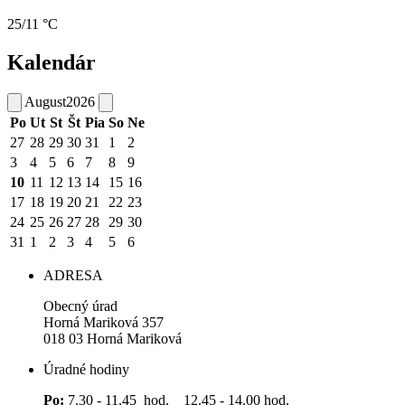
25/11 °C
Kalendár
August
2026
Po
Ut
St
Št
Pia
So
Ne
27
28
29
30
31
1
2
3
4
5
6
7
8
9
10
11
12
13
14
15
16
17
18
19
20
21
22
23
24
25
26
27
28
29
30
31
1
2
3
4
5
6
ADRESA
Obecný úrad
Horná Mariková 357
018 03 Horná Mariková
Úradné hodiny
Po:
7.30 - 11.45 hod. 12.45 - 14.00 hod.