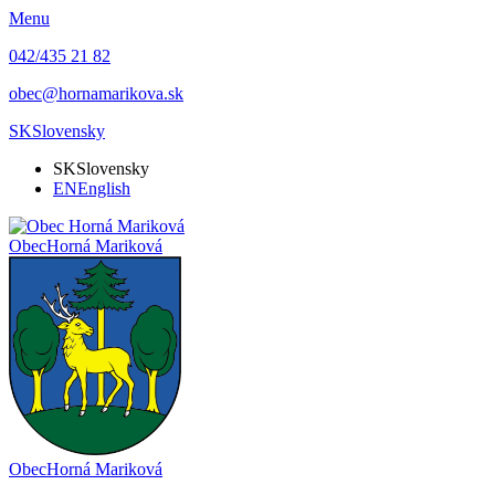
Menu
042/435 21 82
obec@hornamarikova.sk
SK
Slovensky
SK
Slovensky
EN
English
Obec
Horná Mariková
Obec
Horná Mariková