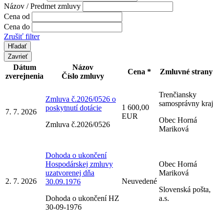
Názov / Predmet zmluvy
Cena od
Cena do
Zrušiť filter
Zavrieť
Dátum
Názov
Cena *
Zmluvné strany
zverejnenia
Číslo zmluvy
Trenčiansky
Zmluva č.2026/0526 o
samosprávny kraj
1 600,00
poskytnutí dotácie
7. 7. 2026
EUR
Obec Horná
Zmluva č.2026/0526
Mariková
Dohoda o ukončení
Hospodárskej zmluvy
Obec Horná
uzatvorenej dňa
Mariková
2. 7. 2026
Neuvedené
30.09.1976
Slovenská pošta,
Dohoda o ukončení HZ
a.s.
30-09-1976