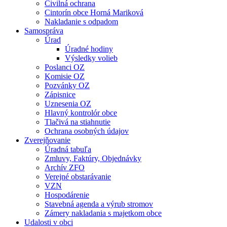
Civilná ochrana
Cintorín obce Horná Mariková
Nakladanie s odpadom
Samospráva
Úrad
Úradné hodiny
Výsledky volieb
Poslanci OZ
Komisie OZ
Pozvánky OZ
Zápisnice
Uznesenia OZ
Hlavný kontrolór obce
Tlačivá na stiahnutie
Ochrana osobných údajov
Zverejňovanie
Úradná tabuľa
Zmluvy, Faktúry, Objednávky
Archív ZFO
Verejné obstarávanie
VZN
Hospodárenie
Stavebná agenda a výrub stromov
Zámery nakladania s majetkom obce
Udalosti v obci