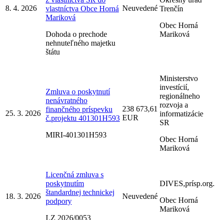
8. 4. 2026
Neuvedené
vlastníctva Obce Horná
Trenčín
Mariková
Obec Horná
Dohoda o prechode
Mariková
nehnuteľného majetku
štátu
Ministerstvo
investícií,
Zmluva o poskytnutí
regionálneho
nenávratného
rozvoja a
238 673,61
finančného príspevku
25. 3. 2026
informatizácie
EUR
č.projektu 401301H593
SR
MIRI-401301H593
Obec Horná
Mariková
Licenčná zmluva s
poskytnutím
DIVES,prísp.org.
štandardnej technickej
18. 3. 2026
Neuvedené
Obec Horná
podpory
Mariková
LZ 2026/0053