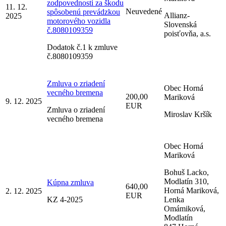
zodpovednosti za škodu
11. 12.
Neuvedené
spôsobenú prevádzkou
Allianz-
2025
motorového vozidla
Slovenská
č.8080109359
poisťovňa, a.s.
Dodatok č.1 k zmluve
č.8080109359
Zmluva o zriadení
Obec Horná
vecného bremena
200,00
Mariková
9. 12. 2025
EUR
Zmluva o zriadení
Miroslav Kršík
vecného bremena
Obec Horná
Mariková
Bohuš Lacko,
Modlatín 310,
Kúpna zmluva
640,00
Horná Mariková,
2. 12. 2025
EUR
KZ 4-2025
Lenka
Omámiková,
Modlatín