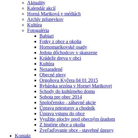
Aktuality
Kalendár akcií
Horná Mariková v médiách
Archív príspevkov
Kultúra
Fotogaléria
Babiari
Fotky z obce a okolia
Hornomarikovské osady
Jedota dôchodcov v skanzene
Krádeže dreva v obci
Kultúra
Nezaradené
Obecné plesy
Orgoňova Kyčera 04 01 2015
Rybárska sezóna v Hornej Marikovej
Schody do kultúrneho domu
Sobota pre obec 2014
Spoločensko - zábavné akcie
Úprava priestorov a chodník
Úprava vstupu do obce
Využitie plochy pred obecným úradom
Z histórie obce a okolia
Zveľaďovanie obce - stavebné úpravy
Kontakt