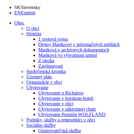
SK
Slovensky
EN
English
Obec
O obci
História
1 svetová vojna
Dejiny Marikovej v informačných médiách
Mariková v archívnych dokumentoch
Mariková vo výtvarnom umení
Z okolia
Zaujímavosti
Spoločenská kronika
Územný plán
Organizácie v obci
Ubytovanie
Ubytovanie u Richtárov
Ubytovanie v horskom hoteli
Ubytovanie v obci
Ubytovanie v súkromnej chate
Ubytovanie Penzión WOLFLAND
Podniky, služby a remeselníci v obci
Sociálne služby
Opatrovateľská služba