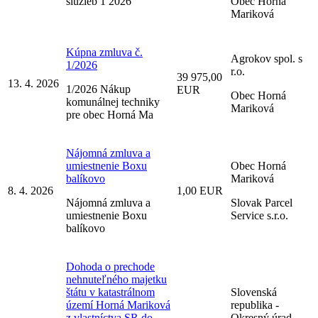
služieb 1 2026
Obec Horná
Mariková
Kúpna zmluva č.
Agrokov spol. s
1/2026
r.o.
39 975,00
13. 4. 2026
1/2026 Nákup
EUR
Obec Horná
komunálnej techniky
Mariková
pre obec Horná Ma
Nájomná zmluva a
umiestnenie Boxu
Obec Horná
balíkovo
Mariková
8. 4. 2026
1,00 EUR
Nájomná zmluva a
Slovak Parcel
umiestnenie Boxu
Service s.r.o.
balíkovo
Dohoda o prechode
nehnuteľného majetku
štátu v katastrálnom
Slovenská
území Horná Mariková
republika -
z vlastníctva SR do
Okresný úrad