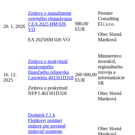
Zmluva o manažmente
Premier
verejného obstarávania
Consulting
980,00
č.EA 2025 HM 026
EU,s.r.o.
20. 1. 2026
EUR
VO
Obec Horná
EA 2025HM 026 VO
Mariková
Ministerstvo
Zmluva o poskytnutí
investícií,
nenávratného
regionálneho
finančného príspevku
rozvoja a
16. 12.
260 000,00
č.projektu 401501D318
informatizácie
2025
EUR
SR
Zmluva o poskytnutí
NFP č.401501D318
Obec Horná
Mariková
Dodatok č.1 k
Flotilovej poistnej
zmluve pre povinné
Obec Horná
zmluvné poistenie
Mariková