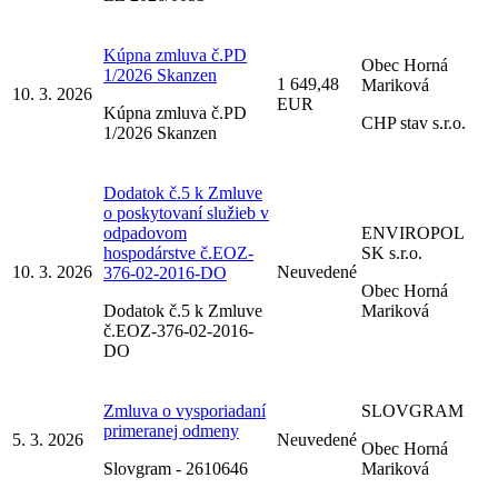
Kúpna zmluva č.PD
Obec Horná
1/2026 Skanzen
1 649,48
Mariková
10. 3. 2026
EUR
Kúpna zmluva č.PD
CHP stav s.r.o.
1/2026 Skanzen
Dodatok č.5 k Zmluve
o poskytovaní služieb v
odpadovom
ENVIROPOL
hospodárstve č.EOZ-
SK s.r.o.
10. 3. 2026
Neuvedené
376-02-2016-DO
Obec Horná
Dodatok č.5 k Zmluve
Mariková
č.EOZ-376-02-2016-
DO
Zmluva o vysporiadaní
SLOVGRAM
primeranej odmeny
5. 3. 2026
Neuvedené
Obec Horná
Slovgram - 2610646
Mariková