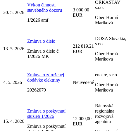
ORKASTAV
Výkon činnosti
s.r.o.
3 000,00
stavebného dozoru
20. 5. 2026
EUR
Obec Horná
1/2026 amf
Mariková
DOSA Slovakia,
Zmluva o dielo
s.r.o.
212 819,21
13. 5. 2026
Zmluva o dielo č.
EUR
Obec Horná
1/2026-MK
Mariková
Zmluva o združenej
encare, s.r.o.
dodávke elektriny
4. 5. 2026
Neuvedené
Obec Horná
20262079
Mariková
Bánovská
Zmluva o poskytnutí
regionálna
služieb 1/2026
rozvojová
12 000,00
15. 4. 2026
agentúra
EUR
Zmluva o poskytnutí