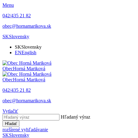
Menu
042/435 21 82
obec@hornamarikova.sk
SK
Slovensky
SK
Slovensky
EN
English
Obec
Horná Mariková
Obec
Horná Mariková
042/435 21 82
obec@hornamarikova.sk
Vytlačiť
Hľadaný výraz
Hľadať
rozšírené vyhľadávanie
SK
Slovensky