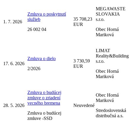
MEGAWASTE
Zmluva o poskytnutí
SLOVAKIA
35 708,23
služieb
s.r.o.
1. 7. 2026
EUR
26 002 04
Obec Horná
Mariková
LIMAT
Reality&Building
Zmluva o dielo
3 730,59
s.r.o.
17. 6. 2026
EUR
2/2026
Obec Horná
Mariková
Zmluva o budúcej
Obec Horná
zmluve o zriadení
Mariková
vecného bremena
28. 5. 2026
Neuvedené
Stredoslovenská
Zmluva o budúcej
distribučná a.s.
zmluve -SSD