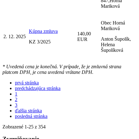
847,Horná
Mariková
Obec Horná
Mariková
Kúpna zmluva
140,00
2. 12. 2025
Anton Šupolík,
EUR
KZ 3/2025
Helena
Šupolíková
* Uvedená cena je konečná. V prípade, že je zmluvná strana
platcom DPH, je cena uvedená vrátane DPH.
prvá stránka
predchádzajúca stránka
1
2
3
ďalšia stránka
posledná stránka
Zobrazené
1
-
25
z 354
Zverejňovanie