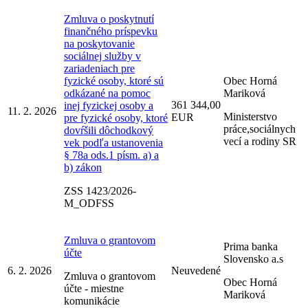
Zmluva o poskytnutí
finančného príspevku
na poskytovanie
sociálnej služby v
zariadeniach pre
fyzické osoby, ktoré sú
Obec Horná
odkázané na pomoc
Mariková
361 344,00
inej fyzickej osoby a
11. 2. 2026
Ministerstvo
EUR
pre fyzické osoby, ktoré
práce,sociálnych
dovŕšili dôchodkový
vecí a rodiny SR
vek podľa ustanovenia
§ 78a ods.1 písm. a) a
b) zákon
ZSS 1423/2026-
M_ODFSS
Zmluva o grantovom
Prima banka
účte
Slovensko a.s
6. 2. 2026
Neuvedené
Zmluva o grantovom
Obec Horná
účte - miestne
Mariková
komunikácie