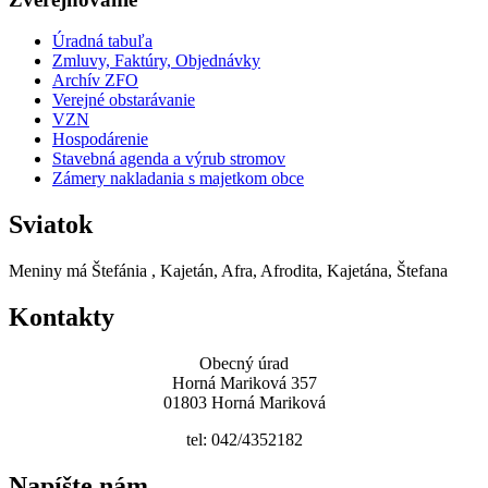
Úradná tabuľa
Zmluvy, Faktúry, Objednávky
Archív ZFO
Verejné obstarávanie
VZN
Hospodárenie
Stavebná agenda a výrub stromov
Zámery nakladania s majetkom obce
Sviatok
Meniny má
Štefánia
, Kajetán, Afra, Afrodita, Kajetána, Štefana
Kontakty
Obecný úrad
Horná Mariková 357
01803 Horná Mariková
tel: 042/4352182
Napíšte nám