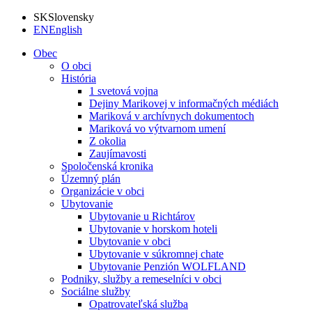
SK
Slovensky
EN
English
Obec
O obci
História
1 svetová vojna
Dejiny Marikovej v informačných médiách
Mariková v archívnych dokumentoch
Mariková vo výtvarnom umení
Z okolia
Zaujímavosti
Spoločenská kronika
Územný plán
Organizácie v obci
Ubytovanie
Ubytovanie u Richtárov
Ubytovanie v horskom hoteli
Ubytovanie v obci
Ubytovanie v súkromnej chate
Ubytovanie Penzión WOLFLAND
Podniky, služby a remeselníci v obci
Sociálne služby
Opatrovateľská služba