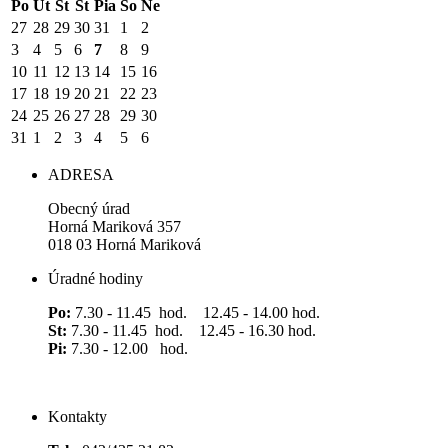
Po
Ut
St
Št
Pia
So
Ne
27
28
29
30
31
1
2
3
4
5
6
7
8
9
10
11
12
13
14
15
16
17
18
19
20
21
22
23
24
25
26
27
28
29
30
31
1
2
3
4
5
6
ADRESA
Obecný úrad
Horná Mariková 357
018 03 Horná Mariková
Úradné hodiny
Po:
7.30 - 11.45 hod. 12.45 - 14.00 hod.
St:
7.30 - 11.45 hod. 12.45 - 16.30 hod.
Pi:
7.30 - 12.00 hod.
Kontakty