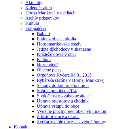
Aktuality
Kalendár akcií
Horná Mariková v médiách
Archív príspevkov
Kultúra
Fotogaléria
Babiari
Fotky z obce a okolia
Hornomarikovské osady
Jedota dôchodcov v skanzene
Krádeže dreva v obci
Kultúra
Nezaradené
Obecné plesy
Orgoňova Kyčera 04 01 2015
Rybárska sezóna v Hornej Marikovej
Schody do kultúrneho domu
Sobota pre obec 2014
Spoločensko - zábavné akcie
Úprava priestorov a chodník
Úprava vstupu do obce
Využitie plochy pred obecným úradom
Z histórie obce a okolia
Zveľaďovanie obce - stavebné úpravy
Kontakt