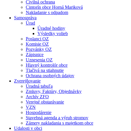
Civilná ochrana
Cintorín obce Horná Mariková
Nakladanie s odpadom
Samospráva
Úrad
Úradné hodiny
Výsledky volieb
Poslanci OZ
Komisie OZ
Pozvánky OZ
Zápisnice
Uznesenia OZ
Hlavný kontrolór obce
Tlačivá na stiahnutie
Ochrana osobných údajov
Zverejňovanie
Úradná tabuľa
Zmluvy, Faktúry, Objednávky
Archív ZFO
Verejné obstarávanie
VZN
Hospodárenie
Stavebná agenda a výrub stromov
Zámery nakladania s majetkom obce
Udalosti v obci