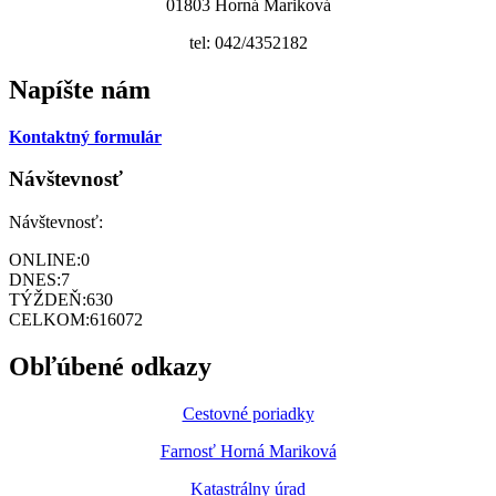
01803 Horná Mariková
tel: 042/4352182
Napíšte nám
Kontaktný formulár
Návštevnosť
Návštevnosť:
ONLINE:
0
DNES:
7
TÝŽDEŇ:
630
CELKOM:
616072
Obľúbené odkazy
Cestovné poriadky
Farnosť Horná Mariková
Katastrálny úrad