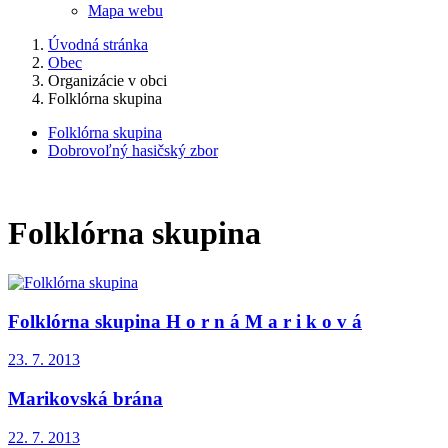
Mapa webu
Úvodná stránka
Obec
Organizácie v obci
Folklórna skupina
Folklórna skupina
Dobrovoľný hasičský zbor
Folklórna skupina
Folklórna skupina H o r n á M a r i k o v á
23. 7. 2013
Marikovská brána
22. 7. 2013