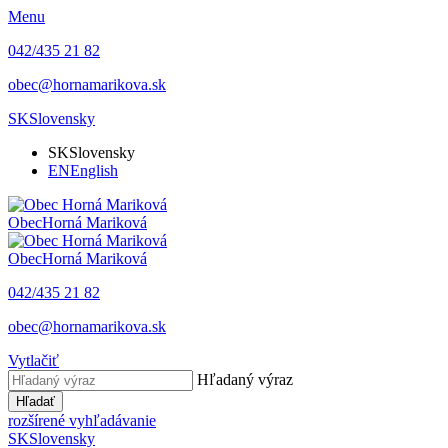
Menu
042/435 21 82
obec@hornamarikova.sk
SK
Slovensky
SK
Slovensky
EN
English
Obec
Horná Mariková
Obec
Horná Mariková
042/435 21 82
obec@hornamarikova.sk
Vytlačiť
Hľadaný výraz
Hľadať
rozšírené vyhľadávanie
SK
Slovensky