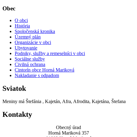
Obec
O obci
História
Spoločenská kronika
Územný plán
Organizácie v obci
Ubytovanie
Podniky, služby a remeselníci v obci
Sociálne služby
Civilná ochrana
Cintorín obce Horná Mariková
Nakladanie s odpadom
Sviatok
Meniny má
Štefánia
, Kajetán, Afra, Afrodita, Kajetána, Štefana
Kontakty
Obecný úrad
Horná Mariková 357