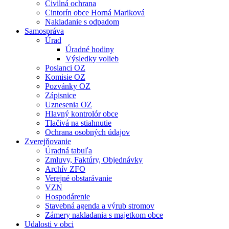
Civilná ochrana
Cintorín obce Horná Mariková
Nakladanie s odpadom
Samospráva
Úrad
Úradné hodiny
Výsledky volieb
Poslanci OZ
Komisie OZ
Pozvánky OZ
Zápisnice
Uznesenia OZ
Hlavný kontrolór obce
Tlačivá na stiahnutie
Ochrana osobných údajov
Zverejňovanie
Úradná tabuľa
Zmluvy, Faktúry, Objednávky
Archív ZFO
Verejné obstarávanie
VZN
Hospodárenie
Stavebná agenda a výrub stromov
Zámery nakladania s majetkom obce
Udalosti v obci