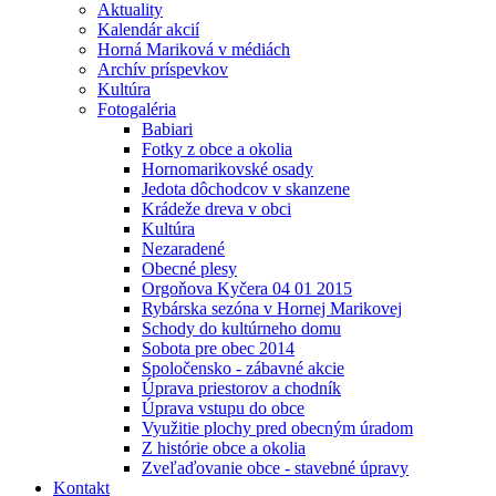
Aktuality
Kalendár akcií
Horná Mariková v médiách
Archív príspevkov
Kultúra
Fotogaléria
Babiari
Fotky z obce a okolia
Hornomarikovské osady
Jedota dôchodcov v skanzene
Krádeže dreva v obci
Kultúra
Nezaradené
Obecné plesy
Orgoňova Kyčera 04 01 2015
Rybárska sezóna v Hornej Marikovej
Schody do kultúrneho domu
Sobota pre obec 2014
Spoločensko - zábavné akcie
Úprava priestorov a chodník
Úprava vstupu do obce
Využitie plochy pred obecným úradom
Z histórie obce a okolia
Zveľaďovanie obce - stavebné úpravy
Kontakt