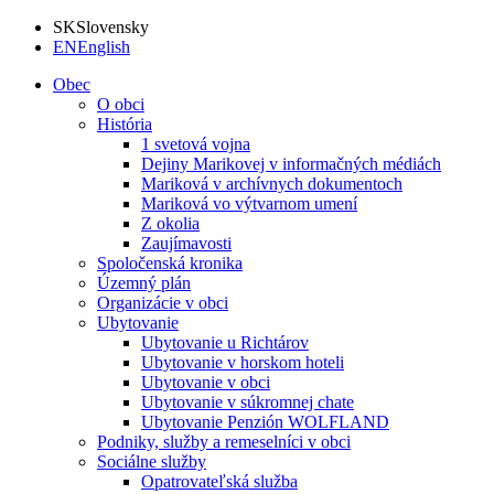
SK
Slovensky
EN
English
Obec
O obci
História
1 svetová vojna
Dejiny Marikovej v informačných médiách
Mariková v archívnych dokumentoch
Mariková vo výtvarnom umení
Z okolia
Zaujímavosti
Spoločenská kronika
Územný plán
Organizácie v obci
Ubytovanie
Ubytovanie u Richtárov
Ubytovanie v horskom hoteli
Ubytovanie v obci
Ubytovanie v súkromnej chate
Ubytovanie Penzión WOLFLAND
Podniky, služby a remeselníci v obci
Sociálne služby
Opatrovateľská služba