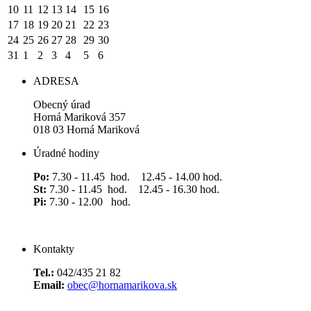
10
11
12
13
14
15
16
17
18
19
20
21
22
23
24
25
26
27
28
29
30
31
1
2
3
4
5
6
ADRESA
Obecný úrad
Horná Mariková 357
018 03 Horná Mariková
Úradné hodiny
Po:
7.30 - 11.45 hod. 12.45 - 14.00 hod.
St:
7.30 - 11.45 hod. 12.45 - 16.30 hod.
Pi:
7.30 - 12.00 hod.
Kontakty
Tel.:
042/435 21 82
Email:
obec@hornamarikova.sk