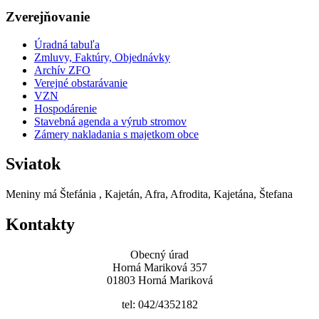
Zverejňovanie
Úradná tabuľa
Zmluvy, Faktúry, Objednávky
Archív ZFO
Verejné obstarávanie
VZN
Hospodárenie
Stavebná agenda a výrub stromov
Zámery nakladania s majetkom obce
Sviatok
Meniny má
Štefánia
, Kajetán, Afra, Afrodita, Kajetána, Štefana
Kontakty
Obecný úrad
Horná Mariková 357
01803 Horná Mariková
tel: 042/4352182