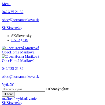
Menu
042/435 21 82
obec@hornamarikova.sk
SK
Slovensky
SK
Slovensky
EN
English
Obec
Horná Mariková
Obec
Horná Mariková
042/435 21 82
obec@hornamarikova.sk
Vytlačiť
Hľadaný výraz
Hľadať
rozšírené vyhľadávanie
SK
Slovensky