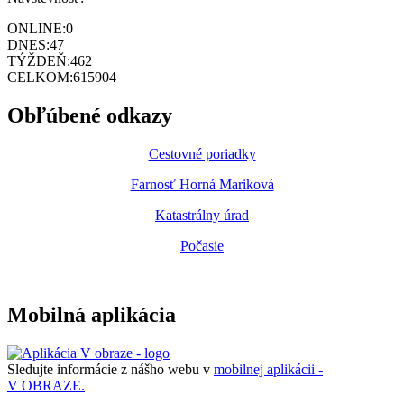
ONLINE:
0
DNES:
47
TÝŽDEŇ:
462
CELKOM:
615904
Obľúbené odkazy
Cestovné poriadky
Farnosť Horná Mariková
Katastrálny úrad
Počasie
Mobilná aplikácia
Sledujte informácie z nášho webu v
mobilnej aplikácii -
V OBRAZE.