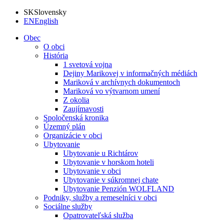
SK
Slovensky
EN
English
Obec
O obci
História
1 svetová vojna
Dejiny Marikovej v informačných médiách
Mariková v archívnych dokumentoch
Mariková vo výtvarnom umení
Z okolia
Zaujímavosti
Spoločenská kronika
Územný plán
Organizácie v obci
Ubytovanie
Ubytovanie u Richtárov
Ubytovanie v horskom hoteli
Ubytovanie v obci
Ubytovanie v súkromnej chate
Ubytovanie Penzión WOLFLAND
Podniky, služby a remeselníci v obci
Sociálne služby
Opatrovateľská služba