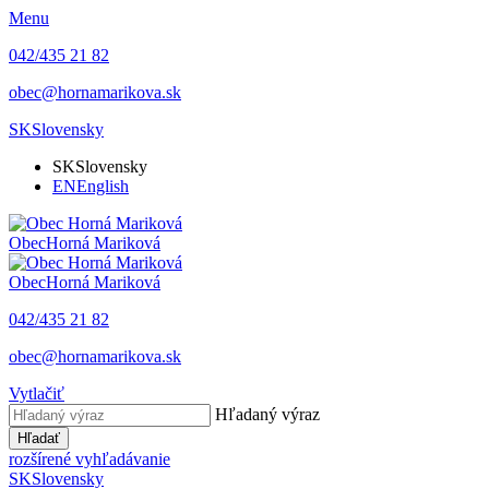
Menu
042/435 21 82
obec@hornamarikova.sk
SK
Slovensky
SK
Slovensky
EN
English
Obec
Horná Mariková
Obec
Horná Mariková
042/435 21 82
obec@hornamarikova.sk
Vytlačiť
Hľadaný výraz
Hľadať
rozšírené vyhľadávanie
SK
Slovensky