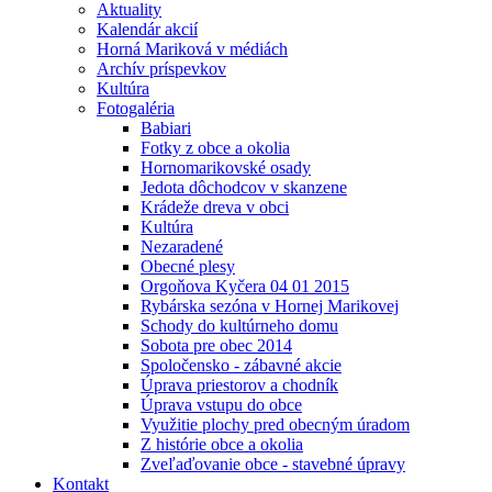
Aktuality
Kalendár akcií
Horná Mariková v médiách
Archív príspevkov
Kultúra
Fotogaléria
Babiari
Fotky z obce a okolia
Hornomarikovské osady
Jedota dôchodcov v skanzene
Krádeže dreva v obci
Kultúra
Nezaradené
Obecné plesy
Orgoňova Kyčera 04 01 2015
Rybárska sezóna v Hornej Marikovej
Schody do kultúrneho domu
Sobota pre obec 2014
Spoločensko - zábavné akcie
Úprava priestorov a chodník
Úprava vstupu do obce
Využitie plochy pred obecným úradom
Z histórie obce a okolia
Zveľaďovanie obce - stavebné úpravy
Kontakt