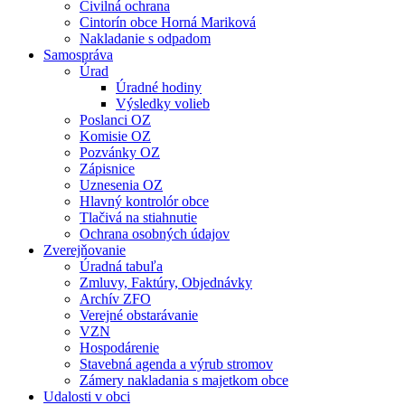
Civilná ochrana
Cintorín obce Horná Mariková
Nakladanie s odpadom
Samospráva
Úrad
Úradné hodiny
Výsledky volieb
Poslanci OZ
Komisie OZ
Pozvánky OZ
Zápisnice
Uznesenia OZ
Hlavný kontrolór obce
Tlačivá na stiahnutie
Ochrana osobných údajov
Zverejňovanie
Úradná tabuľa
Zmluvy, Faktúry, Objednávky
Archív ZFO
Verejné obstarávanie
VZN
Hospodárenie
Stavebná agenda a výrub stromov
Zámery nakladania s majetkom obce
Udalosti v obci