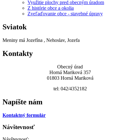
Využitie plochy pred obecným úradom
Z histórie obce a okolia
Zveľaďovanie obce - stavebné úpravy
Sviatok
Meniny má
Jozefína
, Nehoslav, Jozefa
Kontakty
Obecný úrad
Horná Mariková 357
01803 Horná Mariková
tel: 042/4352182
Napíšte nám
Kontaktný formulár
Návštevnosť
Návštevnosť: