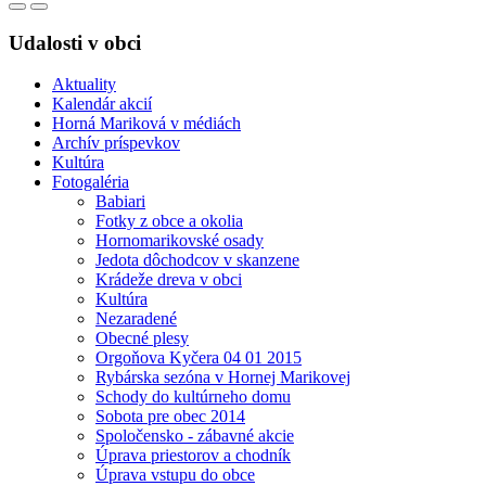
Udalosti v obci
Aktuality
Kalendár akcií
Horná Mariková v médiách
Archív príspevkov
Kultúra
Fotogaléria
Babiari
Fotky z obce a okolia
Hornomarikovské osady
Jedota dôchodcov v skanzene
Krádeže dreva v obci
Kultúra
Nezaradené
Obecné plesy
Orgoňova Kyčera 04 01 2015
Rybárska sezóna v Hornej Marikovej
Schody do kultúrneho domu
Sobota pre obec 2014
Spoločensko - zábavné akcie
Úprava priestorov a chodník
Úprava vstupu do obce