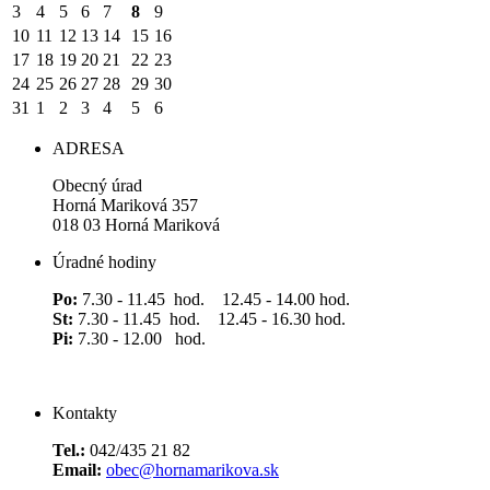
3
4
5
6
7
8
9
10
11
12
13
14
15
16
17
18
19
20
21
22
23
24
25
26
27
28
29
30
31
1
2
3
4
5
6
ADRESA
Obecný úrad
Horná Mariková 357
018 03 Horná Mariková
Úradné hodiny
Po:
7.30 - 11.45 hod. 12.45 - 14.00 hod.
St:
7.30 - 11.45 hod. 12.45 - 16.30 hod.
Pi:
7.30 - 12.00 hod.
Kontakty
Tel.:
042/435 21 82
Email:
obec@hornamarikova.sk