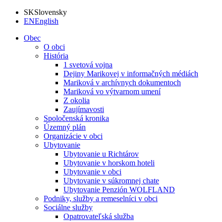
SK
Slovensky
EN
English
Obec
O obci
História
1 svetová vojna
Dejiny Marikovej v informačných médiách
Mariková v archívnych dokumentoch
Mariková vo výtvarnom umení
Z okolia
Zaujímavosti
Spoločenská kronika
Územný plán
Organizácie v obci
Ubytovanie
Ubytovanie u Richtárov
Ubytovanie v horskom hoteli
Ubytovanie v obci
Ubytovanie v súkromnej chate
Ubytovanie Penzión WOLFLAND
Podniky, služby a remeselníci v obci
Sociálne služby
Opatrovateľská služba