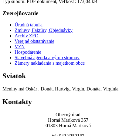
Typ súboru: PDF dokument, Veľkosť: 173,04 kB
Zverejňovanie
Úradná tabuľa
Zmluvy, Faktúry, Objednávky
Archív ZFO
Verejné obstarávanie
VZN
Hospodárenie
Stavebná agenda a výrub stromov
Zámery nakladania s majetkom obce
Sviatok
Meniny má
Oskár
, Donát, Hartvig, Virgín, Donáta, Virgínia
Kontakty
Obecný úrad
Horná Mariková 357
01803 Horná Mariková
tel: 042/4352182