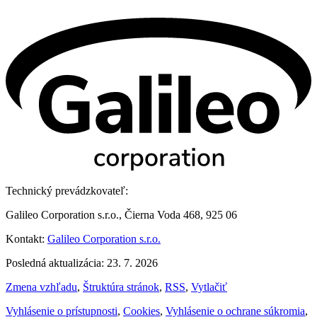
Technický prevádzkovateľ:
Galileo Corporation s.r.o., Čierna Voda 468, 925 06
Kontakt:
Galileo Corporation s.r.o.
Posledná aktualizácia: 23. 7. 2026
Zmena vzhľadu
,
Štruktúra stránok
,
RSS
,
Vytlačiť
Vyhlásenie o prístupnosti
,
Cookies
,
Vyhlásenie o ochrane súkromia
,