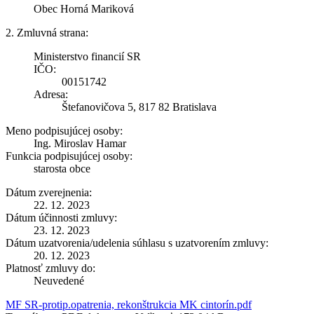
Obec Horná Mariková
2. Zmluvná strana:
Ministerstvo financií SR
IČO:
00151742
Adresa:
Štefanovičova 5, 817 82 Bratislava
Meno podpisujúcej osoby:
Ing. Miroslav Hamar
Funkcia podpisujúcej osoby:
starosta obce
Dátum zverejnenia:
22. 12. 2023
Dátum účinnosti zmluvy:
23. 12. 2023
Dátum uzatvorenia/udelenia súhlasu s uzatvorením zmluvy:
20. 12. 2023
Platnosť zmluvy do:
Neuvedené
MF SR-protip.opatrenia, rekonštrukcia MK cintorín.pdf