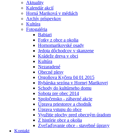
Aktuality
Kalendár akcií
Horná Mariková v médiách
Archív príspevkov
Kultúra
Fotogaléria
Babiari
Fotky z obce a okolia
Hornomarikovské osady
Jedota dôchodcov v skanzene
Krádeže dreva v obci
Kultúra
Nezaradené
Obecné plesy
Orgoňova Kyčera 04 01 2015
Rybárska sezóna v Hornej Marikovej
Schody do kultúrneho domu
Sobota pre obec 2014
Spoločensko - zábavné akcie
Úprava priestorov a chodník
Úprava vstupu do obce
Využitie plochy pred obecným úradom
Z histórie obce a okolia
Zveľaďovanie obce - stavebné úpravy
Kontakt