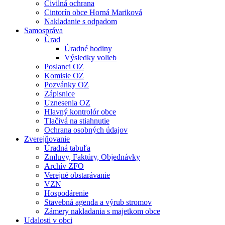
Civilná ochrana
Cintorín obce Horná Mariková
Nakladanie s odpadom
Samospráva
Úrad
Úradné hodiny
Výsledky volieb
Poslanci OZ
Komisie OZ
Pozvánky OZ
Zápisnice
Uznesenia OZ
Hlavný kontrolór obce
Tlačivá na stiahnutie
Ochrana osobných údajov
Zverejňovanie
Úradná tabuľa
Zmluvy, Faktúry, Objednávky
Archív ZFO
Verejné obstarávanie
VZN
Hospodárenie
Stavebná agenda a výrub stromov
Zámery nakladania s majetkom obce
Udalosti v obci