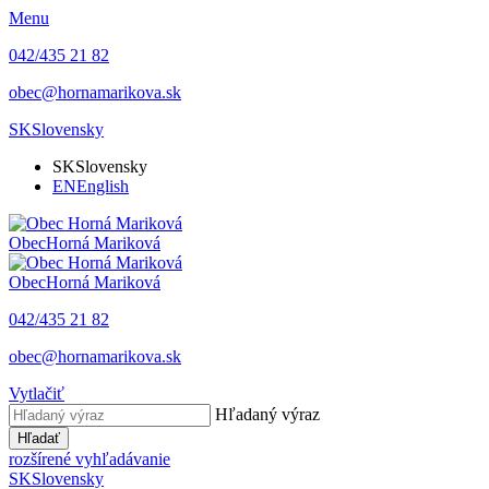
Menu
042/435 21 82
obec@hornamarikova.sk
SK
Slovensky
SK
Slovensky
EN
English
Obec
Horná Mariková
Obec
Horná Mariková
042/435 21 82
obec@hornamarikova.sk
Vytlačiť
Hľadaný výraz
Hľadať
rozšírené vyhľadávanie
SK
Slovensky