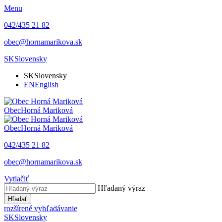
Menu
042/435 21 82
obec@hornamarikova.sk
SK
Slovensky
SK
Slovensky
EN
English
Obec
Horná Mariková
Obec
Horná Mariková
042/435 21 82
obec@hornamarikova.sk
Vytlačiť
Hľadaný výraz
Hľadať
rozšírené vyhľadávanie
SK
Slovensky