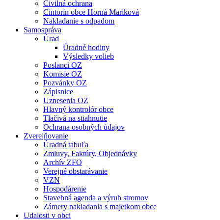
Civilná ochrana
Cintorín obce Horná Mariková
Nakladanie s odpadom
Samospráva
Úrad
Úradné hodiny
Výsledky volieb
Poslanci OZ
Komisie OZ
Pozvánky OZ
Zápisnice
Uznesenia OZ
Hlavný kontrolór obce
Tlačivá na stiahnutie
Ochrana osobných údajov
Zverejňovanie
Úradná tabuľa
Zmluvy, Faktúry, Objednávky
Archív ZFO
Verejné obstarávanie
VZN
Hospodárenie
Stavebná agenda a výrub stromov
Zámery nakladania s majetkom obce
Udalosti v obci