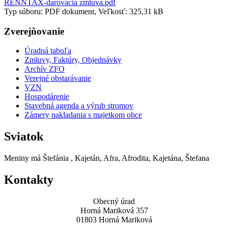
RENNTAX-darovacia zmluva.pdf
Typ súboru: PDF dokument, Veľkosť: 325,31 kB
Zverejňovanie
Úradná tabuľa
Zmluvy, Faktúry, Objednávky
Archív ZFO
Verejné obstarávanie
VZN
Hospodárenie
Stavebná agenda a výrub stromov
Zámery nakladania s majetkom obce
Sviatok
Meniny má
Štefánia
, Kajetán, Afra, Afrodita, Kajetána, Štefana
Kontakty
Obecný úrad
Horná Mariková 357
01803 Horná Mariková