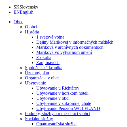
SK
Slovensky
EN
English
Obec
O obci
História
1 svetová vojna
Dejiny Marikovej v informačných médiách
Mariková v archívnych dokumentoch
Mariková vo výtvarnom umení
Z okolia
Zaujímavosti
Spoločenská kronika
Územný plán
Organizácie v obci
Ubytovanie
Ubytovanie u Richtárov
Ubytovanie v horskom hoteli
Ubytovanie v obci
Ubytovanie v súkromnej chate
Ubytovanie Penzión WOLFLAND
Podniky, služby a remeselníci v obci
Sociálne služby
Opatrovateľská služba