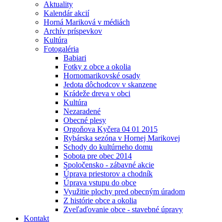
Aktuality
Kalendár akcií
Horná Mariková v médiách
Archív príspevkov
Kultúra
Fotogaléria
Babiari
Fotky z obce a okolia
Hornomarikovské osady
Jedota dôchodcov v skanzene
Krádeže dreva v obci
Kultúra
Nezaradené
Obecné plesy
Orgoňova Kyčera 04 01 2015
Rybárska sezóna v Hornej Marikovej
Schody do kultúrneho domu
Sobota pre obec 2014
Spoločensko - zábavné akcie
Úprava priestorov a chodník
Úprava vstupu do obce
Využitie plochy pred obecným úradom
Z histórie obce a okolia
Zveľaďovanie obce - stavebné úpravy
Kontakt