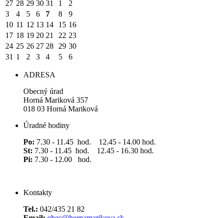
27
28
29
30
31
1
2
3
4
5
6
7
8
9
10
11
12
13
14
15
16
17
18
19
20
21
22
23
24
25
26
27
28
29
30
31
1
2
3
4
5
6
ADRESA
Obecný úrad
Horná Mariková 357
018 03 Horná Mariková
Úradné hodiny
Po:
7.30 - 11.45 hod. 12.45 - 14.00 hod.
St:
7.30 - 11.45 hod. 12.45 - 16.30 hod.
Pi:
7.30 - 12.00 hod.
Kontakty
Tel.:
042/435 21 82
Email:
obec@hornamarikova.sk