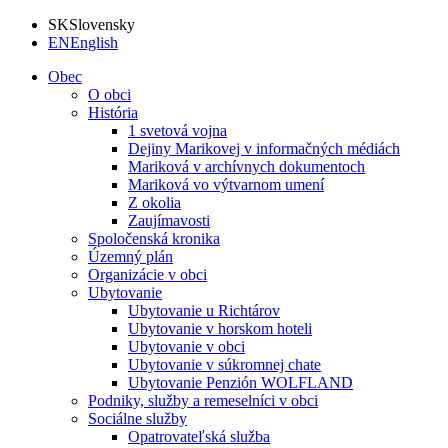
SK
Slovensky
EN
English
Obec
O obci
História
1 svetová vojna
Dejiny Marikovej v informačných médiách
Mariková v archívnych dokumentoch
Mariková vo výtvarnom umení
Z okolia
Zaujímavosti
Spoločenská kronika
Územný plán
Organizácie v obci
Ubytovanie
Ubytovanie u Richtárov
Ubytovanie v horskom hoteli
Ubytovanie v obci
Ubytovanie v súkromnej chate
Ubytovanie Penzión WOLFLAND
Podniky, služby a remeselníci v obci
Sociálne služby
Opatrovateľská služba