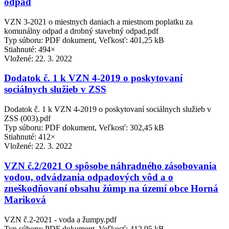
odpad
VZN 3-2021 o miestnych daniach a miestnom poplatku za
komunálny odpad a drobný stavebný odpad.pdf
Typ súboru: PDF dokument, Veľkosť: 401,25 kB
Stiahnuté: 494×
Vložené:
22. 3. 2022
Dodatok č. 1 k VZN 4-2019 o poskytovaní
sociálnych služieb v ZSS
Dodatok č. 1 k VZN 4-2019 o poskytovaní sociálnych služieb v
ZSS (003).pdf
Typ súboru: PDF dokument, Veľkosť: 302,45 kB
Stiahnuté: 412×
Vložené:
22. 3. 2022
VZN č.2/2021 O spôsobe náhradného zásobovania
vodou, odvádzania odpadových vôd a o
zneškodňovaní obsahu žúmp na území obce Horná
Mariková
VZN č.2-2021 - voda a žumpy.pdf
Typ súboru: PDF dokument, Veľkosť: 412,95 kB