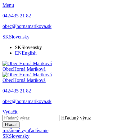
Menu
042/435 21 82
obec@hornamarikova.sk
SK
Slovensky
SK
Slovensky
EN
English
Obec
Horná Mariková
Obec
Horná Mariková
042/435 21 82
obec@hornamarikova.sk
Vytlačiť
Hľadaný výraz
Hľadať
rozšírené vyhľadávanie
SK
Slovensky