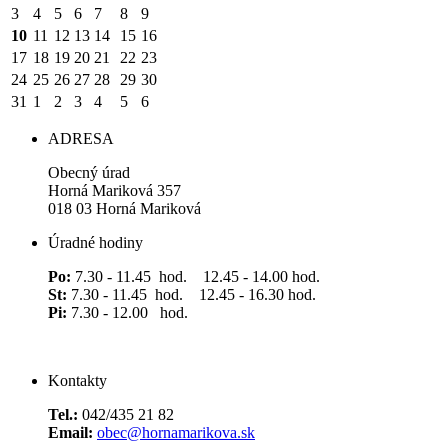
3
4
5
6
7
8
9
10
11
12
13
14
15
16
17
18
19
20
21
22
23
24
25
26
27
28
29
30
31
1
2
3
4
5
6
ADRESA
Obecný úrad
Horná Mariková 357
018 03 Horná Mariková
Úradné hodiny
Po:
7.30 - 11.45 hod. 12.45 - 14.00 hod.
St:
7.30 - 11.45 hod. 12.45 - 16.30 hod.
Pi:
7.30 - 12.00 hod.
Kontakty
Tel.:
042/435 21 82
Email:
obec@hornamarikova.sk