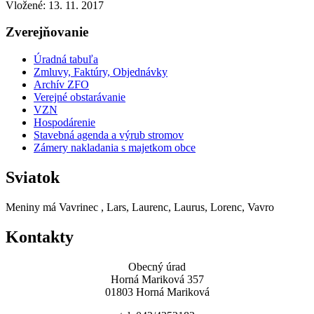
Vložené:
13. 11. 2017
Zverejňovanie
Úradná tabuľa
Zmluvy, Faktúry, Objednávky
Archív ZFO
Verejné obstarávanie
VZN
Hospodárenie
Stavebná agenda a výrub stromov
Zámery nakladania s majetkom obce
Sviatok
Meniny má
Vavrinec
, Lars, Laurenc, Laurus, Lorenc, Vavro
Kontakty
Obecný úrad
Horná Mariková 357
01803 Horná Mariková