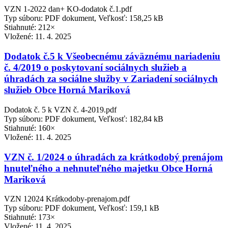
VZN 1-2022 dan+ KO-dodatok č.1.pdf
Typ súboru: PDF dokument, Veľkosť: 158,25 kB
Stiahnuté: 212×
Vložené:
11. 4. 2025
Dodatok č.5 k Všeobecnému záväznému nariadeniu
č. 4/2019 o poskytovaní sociálnych služieb a
úhradách za sociálne služby v Zariadení sociálnych
služieb Obce Horná Mariková
Dodatok č. 5 k VZN č. 4-2019.pdf
Typ súboru: PDF dokument, Veľkosť: 182,84 kB
Stiahnuté: 160×
Vložené:
11. 4. 2025
VZN č. 1/2024 o úhradách za krátkodobý prenájom
hnuteľného a nehnuteľného majetku Obce Horná
Mariková
VZN 12024 Krátkodoby-prenajom.pdf
Typ súboru: PDF dokument, Veľkosť: 159,1 kB
Stiahnuté: 173×
Vložené:
11. 4. 2025