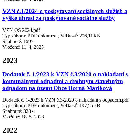
VZN č.1/2024 o poskytovaní sociálnych služieb a
výške úhrad za poskytované sociálne služby
VZN OS 2024.pdf
Typ súboru: PDF dokument, Veľkosť: 206,11 kB
Stiahnuté: 159×
Vložené:
11. 4. 2025
2023
Dodatok č. 1/2023 k VZN č.3/2020 o nakladaní s
komunálnymi odpadmi a drobným stavebným
odpadom na území Obce Horná Mariková
Dodatok č. 1-2023 k VZN č.3-2020 o nakladaní s odpadom.pdf
Typ súboru: PDF dokument, Veľkosť: 197,55 kB
Stiahnuté: 328×
Vložené:
18. 5. 2023
2022