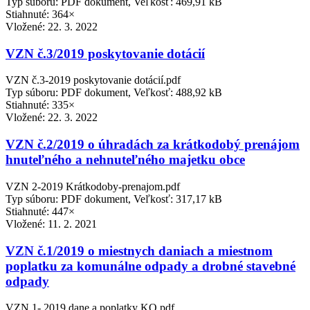
Typ súboru: PDF dokument, Veľkosť: 469,91 kB
Stiahnuté: 364×
Vložené:
22. 3. 2022
VZN č.3/2019 poskytovanie dotácií
VZN č.3-2019 poskytovanie dotácií.pdf
Typ súboru: PDF dokument, Veľkosť: 488,92 kB
Stiahnuté: 335×
Vložené:
22. 3. 2022
VZN č.2/2019 o úhradách za krátkodobý prenájom
hnuteľného a nehnuteľného majetku obce
VZN 2-2019 Krátkodoby-prenajom.pdf
Typ súboru: PDF dokument, Veľkosť: 317,17 kB
Stiahnuté: 447×
Vložené:
11. 2. 2021
VZN č.1/2019 o miestnych daniach a miestnom
poplatku za komunálne odpady a drobné stavebné
odpady
VZN 1- 2019 dane a poplatky KO.pdf