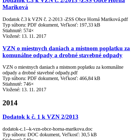
Dodatok č.3 k VZN č. 2/2013 -ZSS Obce Horná
Mariková
Dodatok č.3 k VZN č. 2-2013 -ZSS Obce Horná Mariková.pdf
Typ súboru: PDF dokument, Veľkosť: 197,33 kB
Stiahnuté: 574×
Vložené:
13. 11. 2017
VZN o miestnych daniach a mistnom poplatku za
komunálne odpady a drobné stavebné odpady
VZN o miestnych daniach a mistnom poplatku za komunálne
odpady a drobné stavebné odpady.pdf
Typ súboru: PDF dokument, Veľkosť: 466,84 kB
Stiahnuté: 746×
Vložené:
13. 11. 2017
2014
Dodatok k č. 1 k VZN 2/2013
dodatok-c.1--k-vzn-obce-horna-marikova.doc
Typ súboru: DOC dokument, Veľkosť: 30,5 kB