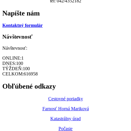
tel: 042/4352182
Napíšte nám
Kontaktný formulár
Návštevnosť
Návštevnosť:
ONLINE:
1
DNES:
100
TÝŽDEŇ:
100
CELKOM:
616958
Obľúbené odkazy
Cestovné poriadky
Farnosť Horná Mariková
Katastrálny úrad
Počasie