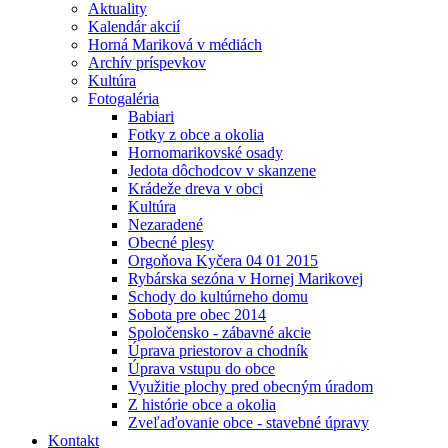
Aktuality
Kalendár akcií
Horná Mariková v médiách
Archív príspevkov
Kultúra
Fotogaléria
Babiari
Fotky z obce a okolia
Hornomarikovské osady
Jedota dôchodcov v skanzene
Krádeže dreva v obci
Kultúra
Nezaradené
Obecné plesy
Orgoňova Kyčera 04 01 2015
Rybárska sezóna v Hornej Marikovej
Schody do kultúrneho domu
Sobota pre obec 2014
Spoločensko - zábavné akcie
Úprava priestorov a chodník
Úprava vstupu do obce
Využitie plochy pred obecným úradom
Z histórie obce a okolia
Zveľaďovanie obce - stavebné úpravy
Kontakt