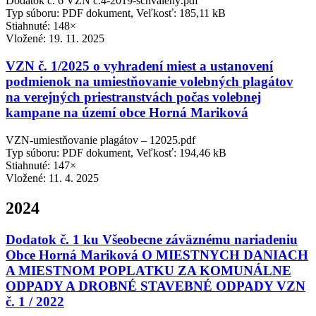
Dodatok č. 6 VZN č.4-2019-schválený.pdf
Typ súboru: PDF dokument, Veľkosť: 185,11 kB
Stiahnuté: 148×
Vložené:
19. 11. 2025
VZN č. 1/2025 o vyhradení miest a ustanovení
podmienok na umiestňovanie volebných plagátov
na verejných priestranstvách počas volebnej
kampane na území obce Horná Mariková
VZN-umiestňovanie plagátov – 12025.pdf
Typ súboru: PDF dokument, Veľkosť: 194,46 kB
Stiahnuté: 147×
Vložené:
11. 4. 2025
2024
Dodatok č. 1 ku Všeobecne záväznému nariadeniu
Obce Horná Mariková O MIESTNYCH DANIACH
A MIESTNOM POPLATKU ZA KOMUNÁLNE
ODPADY A DROBNÉ STAVEBNÉ ODPADY VZN
č. 1 / 2022