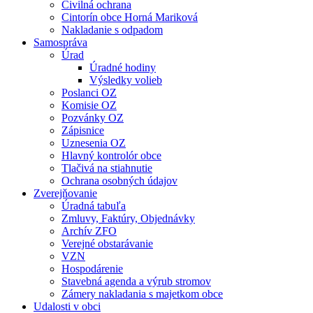
Civilná ochrana
Cintorín obce Horná Mariková
Nakladanie s odpadom
Samospráva
Úrad
Úradné hodiny
Výsledky volieb
Poslanci OZ
Komisie OZ
Pozvánky OZ
Zápisnice
Uznesenia OZ
Hlavný kontrolór obce
Tlačivá na stiahnutie
Ochrana osobných údajov
Zverejňovanie
Úradná tabuľa
Zmluvy, Faktúry, Objednávky
Archív ZFO
Verejné obstarávanie
VZN
Hospodárenie
Stavebná agenda a výrub stromov
Zámery nakladania s majetkom obce
Udalosti v obci