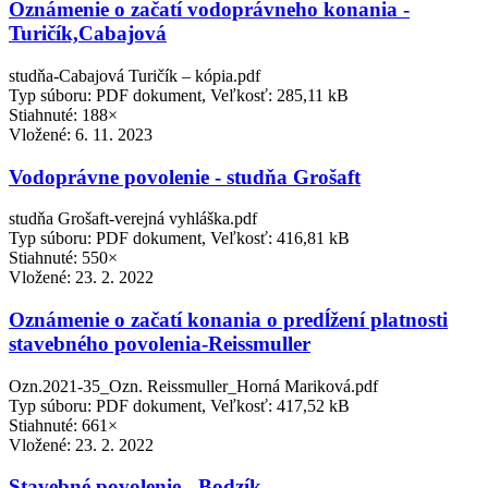
Oznámenie o začatí vodoprávneho konania -
Turičík,Cabajová
studňa-Cabajová Turičík – kópia.pdf
Typ súboru: PDF dokument, Veľkosť: 285,11 kB
Stiahnuté: 188×
Vložené:
6. 11. 2023
Vodoprávne povolenie - studňa Grošaft
studňa Grošaft-verejná vyhláška.pdf
Typ súboru: PDF dokument, Veľkosť: 416,81 kB
Stiahnuté: 550×
Vložené:
23. 2. 2022
Oznámenie o začatí konania o predĺžení platnosti
stavebného povolenia-Reissmuller
Ozn.2021-35_Ozn. Reissmuller_Horná Mariková.pdf
Typ súboru: PDF dokument, Veľkosť: 417,52 kB
Stiahnuté: 661×
Vložené:
23. 2. 2022
Stavebné povolenie - Bodzík