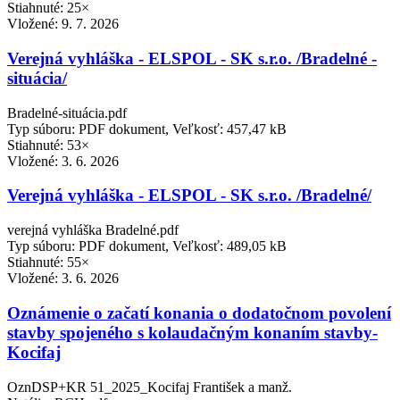
Stiahnuté: 25×
Vložené:
9. 7. 2026
Verejná vyhláška - ELSPOL - SK s.r.o. /Bradelné -
situácia/
Bradelné-situácia.pdf
Typ súboru: PDF dokument, Veľkosť: 457,47 kB
Stiahnuté: 53×
Vložené:
3. 6. 2026
Verejná vyhláška - ELSPOL - SK s.r.o. /Bradelné/
verejná vyhláška Bradelné.pdf
Typ súboru: PDF dokument, Veľkosť: 489,05 kB
Stiahnuté: 55×
Vložené:
3. 6. 2026
Oznámenie o začatí konania o dodatočnom povolení
stavby spojeného s kolaudačným konaním stavby-
Kocifaj
OznDSP+KR 51_2025_Kocifaj František a manž.