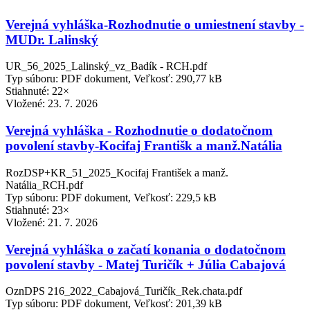
Verejná vyhláška-Rozhodnutie o umiestnení stavby -
MUDr. Lalinský
UR_56_2025_Lalinský_vz_Badík - RCH.pdf
Typ súboru: PDF dokument, Veľkosť: 290,77 kB
Stiahnuté: 22×
Vložené:
23. 7. 2026
Verejná vyhláška - Rozhodnutie o dodatočnom
povolení stavby-Kocifaj Františk a manž.Natália
RozDSP+KR_51_2025_Kocifaj František a manž.
Natália_RCH.pdf
Typ súboru: PDF dokument, Veľkosť: 229,5 kB
Stiahnuté: 23×
Vložené:
21. 7. 2026
Verejná vyhláška o začatí konania o dodatočnom
povolení stavby - Matej Turičík + Júlia Cabajová
OznDPS 216_2022_Cabajová_Turičík_Rek.chata.pdf
Typ súboru: PDF dokument, Veľkosť: 201,39 kB