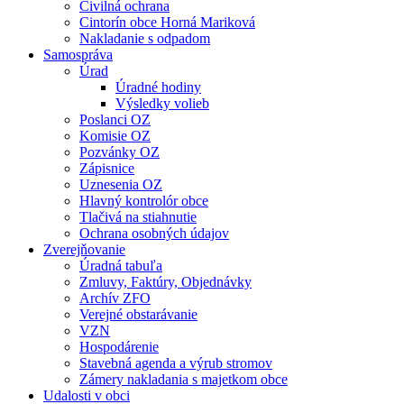
Civilná ochrana
Cintorín obce Horná Mariková
Nakladanie s odpadom
Samospráva
Úrad
Úradné hodiny
Výsledky volieb
Poslanci OZ
Komisie OZ
Pozvánky OZ
Zápisnice
Uznesenia OZ
Hlavný kontrolór obce
Tlačivá na stiahnutie
Ochrana osobných údajov
Zverejňovanie
Úradná tabuľa
Zmluvy, Faktúry, Objednávky
Archív ZFO
Verejné obstarávanie
VZN
Hospodárenie
Stavebná agenda a výrub stromov
Zámery nakladania s majetkom obce
Udalosti v obci