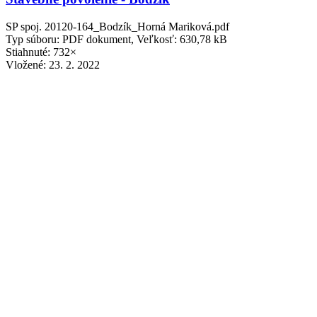
SP spoj. 20120-164_Bodzík_Horná Mariková.pdf
Typ súboru: PDF dokument, Veľkosť: 630,78 kB
Stiahnuté: 732×
Vložené:
23. 2. 2022
Stavebné povolenie - Máček, Plešková
SP spoj. 20120-91_Máček Plešková_Horná Mariková.pdf
Typ súboru: PDF dokument, Veľkosť: 637,27 kB
Stiahnuté: 679×
Vložené:
23. 2. 2022
Spojené územné a kolaudačné konanie-Bodzík
Ozn. spoj. Úk + SK_2020-164_Bodzík_Horná Mariková (002).pdf
Typ súboru: PDF dokument, Veľkosť: 526,92 kB
Stiahnuté: 467×
Vložené:
23. 2. 2022
Spojené územné a kolaudačné konanie-
Máček,Plešková