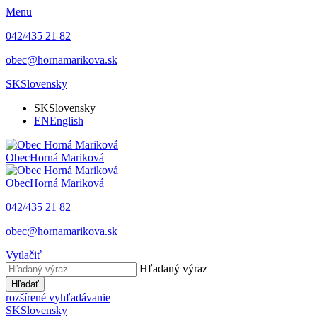
Menu
042/435 21 82
obec@hornamarikova.sk
SK
Slovensky
SK
Slovensky
EN
English
Obec
Horná Mariková
Obec
Horná Mariková
042/435 21 82
obec@hornamarikova.sk
Vytlačiť
Hľadaný výraz
Hľadať
rozšírené vyhľadávanie
SK
Slovensky