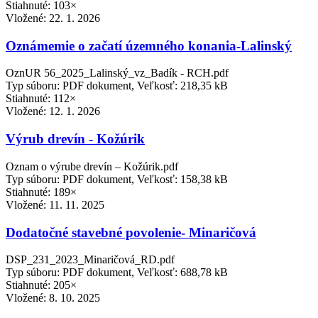
Stiahnuté: 103×
Vložené:
22. 1. 2026
Oznámemie o začatí územného konania-Lalinský
OznUR 56_2025_Lalinský_vz_Badík - RCH.pdf
Typ súboru: PDF dokument, Veľkosť: 218,35 kB
Stiahnuté: 112×
Vložené:
12. 1. 2026
Výrub drevín - Kožúrik
Oznam o výrube drevín – Kožúrik.pdf
Typ súboru: PDF dokument, Veľkosť: 158,38 kB
Stiahnuté: 189×
Vložené:
11. 11. 2025
Dodatočné stavebné povolenie- Minaričová
DSP_231_2023_Minaričová_RD.pdf
Typ súboru: PDF dokument, Veľkosť: 688,78 kB
Stiahnuté: 205×
Vložené:
8. 10. 2025