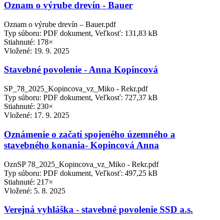
Oznam o výrube drevín - Bauer
Oznam o výrube drevín – Bauer.pdf
Typ súboru: PDF dokument, Veľkosť: 131,83 kB
Stiahnuté: 178×
Vložené:
19. 9. 2025
Stavebné povolenie - Anna Kopincová
SP_78_2025_Kopincova_vz_Miko - Rekr.pdf
Typ súboru: PDF dokument, Veľkosť: 727,37 kB
Stiahnuté: 230×
Vložené:
17. 9. 2025
Oznámenie o začatí spojeného územného a
stavebného konania- Kopincová Anna
OznSP 78_2025_Kopincova_vz_Miko - Rekr.pdf
Typ súboru: PDF dokument, Veľkosť: 497,25 kB
Stiahnuté: 217×
Vložené:
5. 8. 2025
Verejná vyhláška - stavebné povolenie SSD a.s.