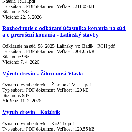
Natália_RCH.pdf
Typ súboru: PDF dokument, Veľkosť: 211,05 kB
Stiahnuté: 78×
Vložené:
22. 5. 2026
Rozhodnutie o odkázaní účastníka konania na súd
a o prerušení konania - Lalinský stavby
Odkázanie na súd_56_2025_Lalinský_vz_Badík - RCH.pdf
Typ súboru: PDF dokument, Veľkosť: 201,95 kB
Stiahnuté: 96×
Vložené:
7. 4. 2026
Výrub drevín - Žibrunová Vlasta
Oznam o výrube drevín – Žibrunová Vlasta.pdf
Typ súboru: PDF dokument, Veľkosť: 129 kB
Stiahnuté: 98×
Vložené:
11. 2. 2026
Výrub drevín - Kožúrik
Oznam o výrube drevín – Kožúrik.pdf
Typ súboru: PDF dokument, Veľkosť: 129,55 kB