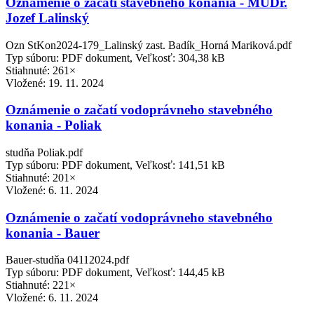
Oznámenie o začatí stavebného konania - MUDr.
Jozef Lalinský
Ozn StKon2024-179_Lalinský zast. Badík_Horná Mariková.pdf
Typ súboru: PDF dokument, Veľkosť: 304,38 kB
Stiahnuté: 261×
Vložené:
19. 11. 2024
Oznámenie o začatí vodoprávneho stavebného
konania - Poliak
studňa Poliak.pdf
Typ súboru: PDF dokument, Veľkosť: 141,51 kB
Stiahnuté: 201×
Vložené:
6. 11. 2024
Oznámenie o začatí vodoprávneho stavebného
konania - Bauer
Bauer-studňa 04112024.pdf
Typ súboru: PDF dokument, Veľkosť: 144,45 kB
Stiahnuté: 221×
Vložené:
6. 11. 2024