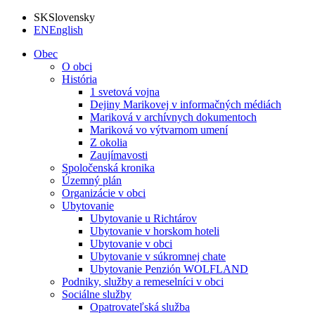
SK
Slovensky
EN
English
Obec
O obci
História
1 svetová vojna
Dejiny Marikovej v informačných médiách
Mariková v archívnych dokumentoch
Mariková vo výtvarnom umení
Z okolia
Zaujímavosti
Spoločenská kronika
Územný plán
Organizácie v obci
Ubytovanie
Ubytovanie u Richtárov
Ubytovanie v horskom hoteli
Ubytovanie v obci
Ubytovanie v súkromnej chate
Ubytovanie Penzión WOLFLAND
Podniky, služby a remeselníci v obci
Sociálne služby
Opatrovateľská služba