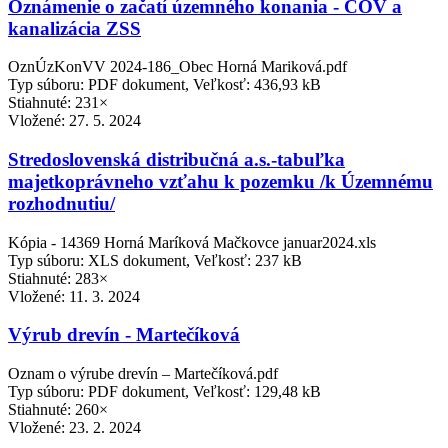
Oznámenie o začatí územného konania - ČOV a
kanalizácia ZSS
OznÚzKonVV 2024-186_Obec Horná Mariková.pdf
Typ súboru: PDF dokument, Veľkosť: 436,93 kB
Stiahnuté: 231×
Vložené:
27. 5. 2024
Stredoslovenská distribučná a.s.-tabuľka
majetkoprávneho vzťahu k pozemku /k Územnému
rozhodnutiu/
Kópia - 14369 Horná Maríková Mačkovce januar2024.xls
Typ súboru: XLS dokument, Veľkosť: 237 kB
Stiahnuté: 283×
Vložené:
11. 3. 2024
Výrub drevín - Martečíková
Oznam o výrube drevín – Martečíková.pdf
Typ súboru: PDF dokument, Veľkosť: 129,48 kB
Stiahnuté: 260×
Vložené:
23. 2. 2024