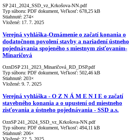
SP 241_2024_SSD_vz_Krkošova-NN.pdf
Typ súboru: PDF dokument, Veľkosť: 678,25 kB
Stiahnuté: 274×
Vložené:
17. 7. 2025
Verejná vyhláška-Oznámenie o začatí konania o
dodatočnom povolení stavby a nariadení ústneho
pojednávania spojeného s miestnym zisťovaním-
Minaričová
OznDSP 231_2023_Minaričová_RD_DSP.pdf
Typ súboru: PDF dokument, Veľkosť: 502,46 kB
Stiahnuté: 203×
Vložené:
9. 7. 2025
Verejná vyhláška - O Z N Á M E N I E o začatí
stavebného konania a o upustení od miestneho
zisťovania a ústneho pojednávania - SSD a.s.
OznSP 241_2024_SSD_vz_Krkošova-NN.pdf
Typ súboru: PDF dokument, Veľkosť: 494,11 kB
Stiahnuté: 206×
Vložené:
22. 5. 2025