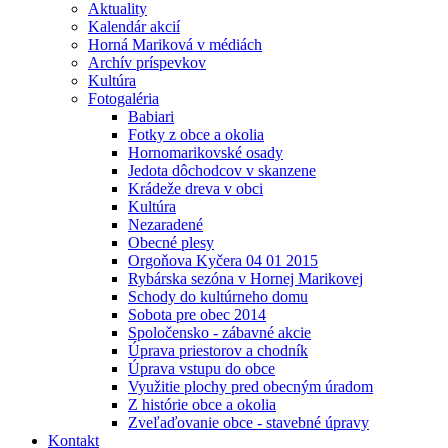
Aktuality
Kalendár akcií
Horná Mariková v médiách
Archív príspevkov
Kultúra
Fotogaléria
Babiari
Fotky z obce a okolia
Hornomarikovské osady
Jedota dôchodcov v skanzene
Krádeže dreva v obci
Kultúra
Nezaradené
Obecné plesy
Orgoňova Kyčera 04 01 2015
Rybárska sezóna v Hornej Marikovej
Schody do kultúrneho domu
Sobota pre obec 2014
Spoločensko - zábavné akcie
Úprava priestorov a chodník
Úprava vstupu do obce
Využitie plochy pred obecným úradom
Z histórie obce a okolia
Zveľaďovanie obce - stavebné úpravy
Kontakt