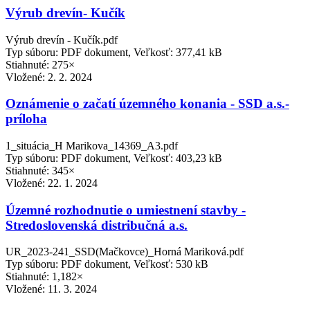
Výrub drevín- Kučík
Výrub drevín - Kučík.pdf
Typ súboru: PDF dokument, Veľkosť: 377,41 kB
Stiahnuté: 275×
Vložené:
2. 2. 2024
Oznámenie o začatí územného konania - SSD a.s.-
príloha
1_situácia_H Marikova_14369_A3.pdf
Typ súboru: PDF dokument, Veľkosť: 403,23 kB
Stiahnuté: 345×
Vložené:
22. 1. 2024
Územné rozhodnutie o umiestnení stavby -
Stredoslovenská distribučná a.s.
UR_2023-241_SSD(Mačkovce)_Horná Mariková.pdf
Typ súboru: PDF dokument, Veľkosť: 530 kB
Stiahnuté: 1,182×
Vložené:
11. 3. 2024